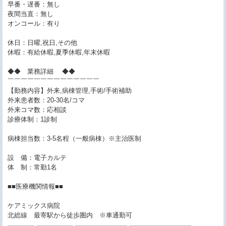
早番・遅番：無し
夜間当直：無し
オンコール：有り
休日：日曜,祝日,その他
休暇：有給休暇,夏季休暇,年末休暇
◆◆ 業務詳細 ◆◆
￣￣￣￣￣￣￣￣￣￣￣￣￣￣
【勤務内容】外来,病棟管理,手術/手術補助
外来患者数：20-30名/コマ
外来コマ数：応相談
診療体制：1診制
病棟担当数：3-5名程（一般病棟）※主治医制
設 備：電子カルテ
体 制：常勤1名
■■医療機関情報■■
ケアミックス病院
北総線 最寄駅から徒歩圏内 ※車通勤可