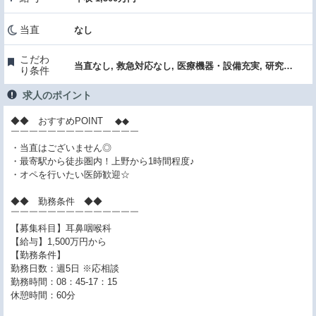
当直
なし
こだわ
当直なし, 救急対応なし, 医療機器・設備充実, 研究支援（学会費補助）, 託児所あり
り条件
求人のポイント
◆◆ おすすめPOINT ◆◆
￣￣￣￣￣￣￣￣￣￣￣￣￣￣
・当直はございません◎
・最寄駅から徒歩圏内！上野から1時間程度♪
・オペを行いたい医師歓迎☆
◆◆ 勤務条件 ◆◆
￣￣￣￣￣￣￣￣￣￣￣￣￣￣
【募集科目】耳鼻咽喉科
【給与】1,500万円から
【勤務条件】
勤務日数：週5日 ※応相談
勤務時間：08：45-17：15
休憩時間：60分