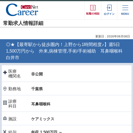
転職の相談
ログイン
MENU
常勤求人情報詳細
更新日 : 2026年08月08日
◎★【最寄駅から徒歩圏内！上野から1時間程度♪】週5日
1,500万円から 外来,病棟管理,手術/手術補助 耳鼻咽喉科
白井市
医療
非公開
機関名
勤務地
千葉県
診療
耳鼻咽喉科
科目
施設
ケアミックス
給与
年収 1,500万円 ～