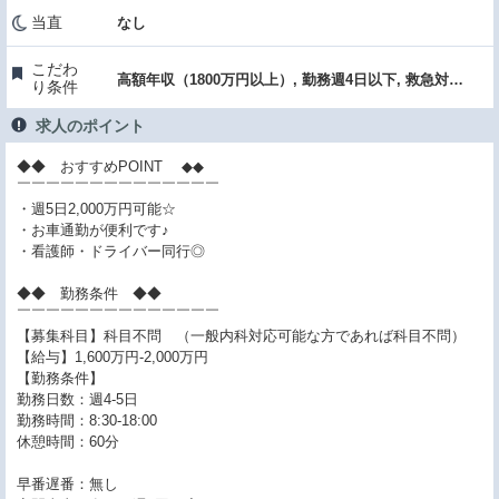
当直
なし
こだわ
高額年収（1800万円以上）, 勤務週4日以下, 救急対応なし, クリニック
り条件
求人のポイント
◆◆ おすすめPOINT ◆◆
￣￣￣￣￣￣￣￣￣￣￣￣￣￣
・週5日2,000万円可能☆
・お車通勤が便利です♪
・看護師・ドライバー同行◎
◆◆ 勤務条件 ◆◆
￣￣￣￣￣￣￣￣￣￣￣￣￣￣
【募集科目】科目不問 （一般内科対応可能な方であれば科目不問）
【給与】1,600万円-2,000万円
【勤務条件】
勤務日数：週4-5日
勤務時間：8:30-18:00
休憩時間：60分
早番遅番：無し