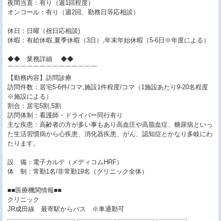
夜間当直：有り（週1回程度）
オンコール：有り（週2回、勤務日等応相談）
休日：日曜（祝日応相談)
休暇：有給休暇,夏季休暇（3日）,年末年始休暇（5-6日※年度による）
◆◆ 業務詳細 ◆◆
￣￣￣￣￣￣￣￣￣￣￣￣￣￣
【勤務内容】訪問診療
訪問件数：居宅5-6件/コマ,施設1件程度/コマ（1施設あたり9-20名程度
※施設による）
割合：居宅5割,5割
訪問体制：看護師・ドライバー同行有り
主な疾患：高齢者の方が多い事もあり高血圧や高脂血症、糖尿病といっ
た生活習慣病から心疾患、消化器疾患、がん、認知症とかなり多岐にわ
たります。
設 備：電子カルテ（メディコムHRF）
体 制：常勤1名/非常勤19名（クリニック全体）
■■医療機関情報■■
クリニック
JR成田線 最寄駅からバス ※車通勤可