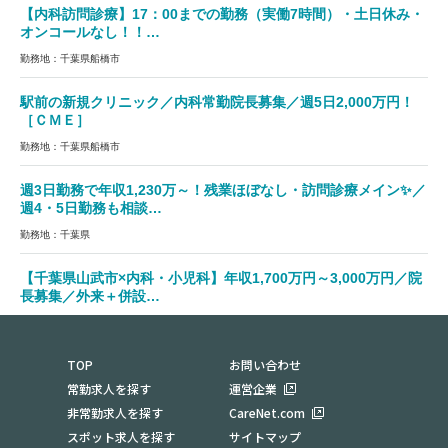
【内科訪問診療】17：00までの勤務（実働7時間）・土日休み・
オンコールなし！！…
勤務地：千葉県船橋市
駅前の新規クリニック／内科常勤院長募集／週5日2,000万円！
［ＣＭＥ］
勤務地：千葉県船橋市
週3日勤務で年収1,230万～！残業ほぼなし・訪問診療メイン✨／
週4・5日勤務も相談…
勤務地：千葉県
【千葉県山武市×内科・小児科】年収1,700万円～3,000万円／院
長募集／外来＋併設…
勤務地：千葉県山武市
TOP
お問い合わせ
常勤求人を探す
運営企業
非常勤求人を探す
CareNet.com
スポット求人を探す
サイトマップ