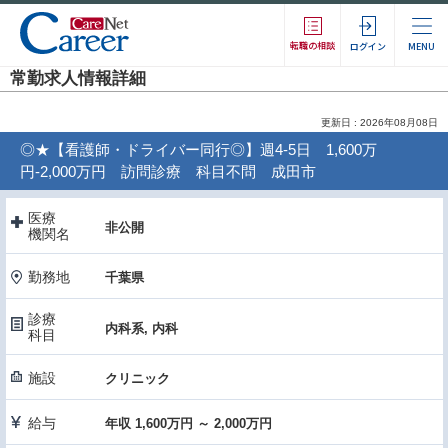
転職の相談
ログイン
MENU
常勤求人情報詳細
更新日 : 2026年08月08日
◎★【看護師・ドライバー同行◎】週4-5日 1,600万
円-2,000万円 訪問診療 科目不問 成田市
医療
非公開
機関名
勤務地
千葉県
診療
内科系, 内科
科目
施設
クリニック
給与
年収 1,600万円 ～ 2,000万円