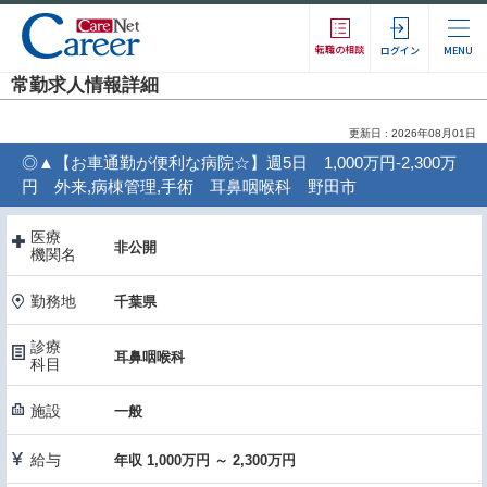
転職の相談
ログイン
MENU
常勤求人情報詳細
更新日 : 2026年08月01日
◎▲【お車通勤が便利な病院☆】週5日 1,000万円-2,300万
円 外来,病棟管理,手術 耳鼻咽喉科 野田市
医療
非公開
機関名
勤務地
千葉県
診療
耳鼻咽喉科
科目
施設
一般
給与
年収 1,000万円 ～ 2,300万円