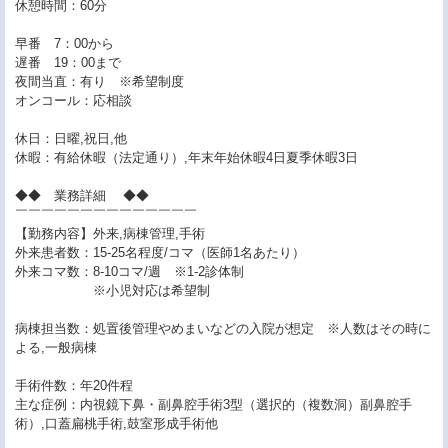
休憩時間：60分
早番 7：00から
遅番 19：00まで
夜間当直：有り ※希望制度
オンコール：応相談
休日：日曜,祝日,他
休暇：有給休暇（法定通り）,年末年始休暇4日夏季休暇3日
◆◆ 業務詳細 ◆◆
￣￣￣￣￣￣￣￣￣￣￣￣￣￣
【勤務内容】外来,病棟管理,手術
外来患者数：15-25名程度/コマ（医師1名あたり）
外来コマ数：8-10コマ/週 ※1-2診体制
※小児対応は希望制
病棟担当数：処置後管理やめまいなどの入院が想定 ※人数はその時に
よる,一般病棟
手術件数：年20件程
主な症例：内視鏡下鼻・副鼻腔手術3型（選択的（複数洞）副鼻腔手
術）,口蓋扁桃手術,鼓室形成手術他