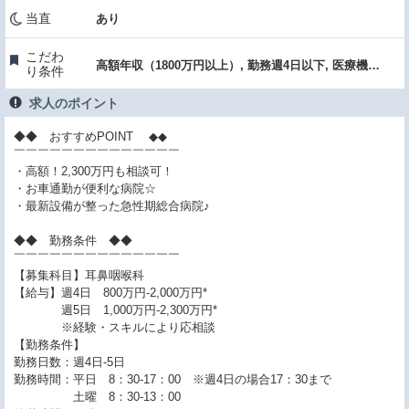
当直
あり
こだわ
高額年収（1800万円以上）, 勤務週4日以下, 医療機器・設備充実
り条件
求人のポイント
◆◆ おすすめPOINT ◆◆
￣￣￣￣￣￣￣￣￣￣￣￣￣￣
・高額！2,300万円も相談可！
・お車通勤が便利な病院☆
・最新設備が整った急性期総合病院♪
◆◆ 勤務条件 ◆◆
￣￣￣￣￣￣￣￣￣￣￣￣￣￣
【募集科目】耳鼻咽喉科
【給与】週4日 800万円-2,000万円*
週5日 1,000万円-2,300万円*
※経験・スキルにより応相談
【勤務条件】
勤務日数：週4日-5日
勤務時間：平日 8：30-17：00 ※週4日の場合17：30まで
土曜 8：30-13：00