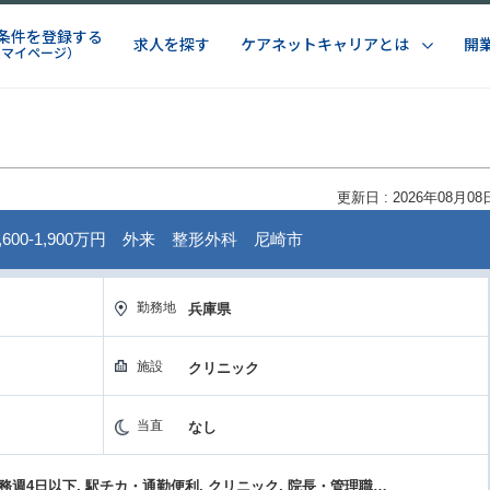
条件を登録する
求人を探す
ケアネットキャリアとは
開
（マイページ）
更新日 : 2026年08月08
600-1,900万円 外来 整形外科 尼崎市
勤務地
兵庫県
施設
クリニック
当直
なし
高額年収（1800万円以上）, 勤務週4日以下, 駅チカ・通勤便利, クリニック, 院長・管理職募集