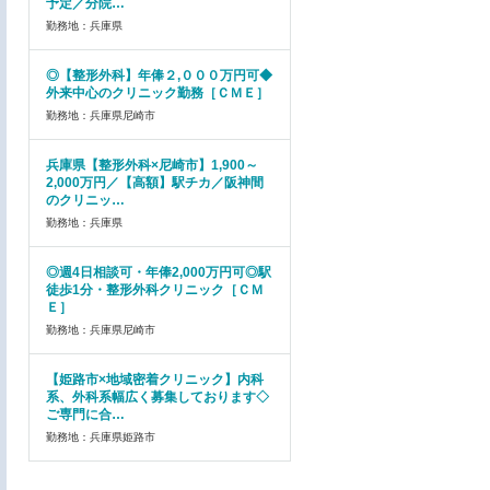
予定／分院…
勤務地：兵庫県
◎【整形外科】年俸２,０００万円可◆
外来中心のクリニック勤務［ＣＭＥ］
勤務地：兵庫県尼崎市
兵庫県【整形外科×尼崎市】1,900～
2,000万円／【高額】駅チカ／阪神間
のクリニッ…
勤務地：兵庫県
◎週4日相談可・年俸2,000万円可◎駅
徒歩1分・整形外科クリニック［ＣＭ
Ｅ］
勤務地：兵庫県尼崎市
【姫路市×地域密着クリニック】内科
系、外科系幅広く募集しております◇
ご専門に合…
勤務地：兵庫県姫路市