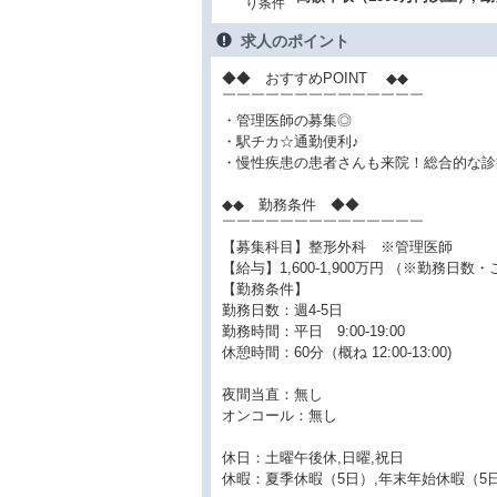
り条件
求人のポイント
◆◆ おすすめPOINT ◆◆
￣￣￣￣￣￣￣￣￣￣￣￣￣￣
・管理医師の募集◎
・駅チカ☆通勤便利♪
・慢性疾患の患者さんも来院！総合的な診
◆◆ 勤務条件 ◆◆
￣￣￣￣￣￣￣￣￣￣￣￣￣￣
【募集科目】整形外科 ※管理医師
【給与】1,600-1,900万円 （※勤務日
【勤務条件】
勤務日数：週4-5日
勤務時間：平日 9:00-19:00
休憩時間：60分（概ね 12:00-13:00)
夜間当直：無し
オンコール：無し
休日：土曜午後休,日曜,祝日
休暇：夏季休暇（5日）,年末年始休暇（5