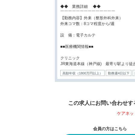
◆◆ 業務詳細 ◆◆
￣￣￣￣￣￣￣￣￣￣￣￣￣￣
【勤務内容】外来（整形外科外来）
外来コマ数：8コマ程度から/週
設 備：電子カルテ
■■医療機関情報■■
クリニック
JR東海道本線（神戸線) 最寄り駅より徒
高額年収（1800万円以上）
勤務週4日以下
この求人にお問い合わせするに
ケアネッ
会員の方はこちら