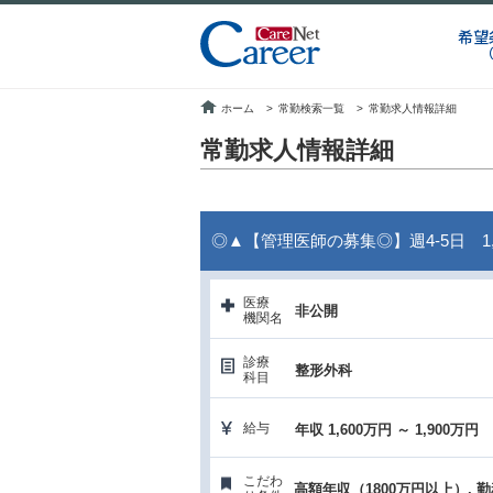
希望
ホーム
>
常勤検索一覧
>
常勤求人情報詳細
常勤求人情報詳細
◎▲【管理医師の募集◎】週4-5日 1,
医療
非公開
機関名
診療
整形外科
科目
給与
年収 1,600万円 ～ 1,900万円
こだわ