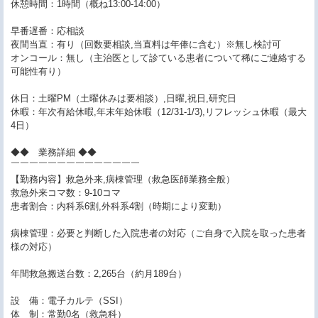
休憩時間：1時間（概ね13:00-14:00）
早番遅番：応相談
夜間当直：有り（回数要相談,当直料は年俸に含む）※無し検討可
オンコール：無し（主治医として診ている患者について稀にご連絡する
可能性有り）
休日：土曜PM（土曜休みは要相談）,日曜,祝日,研究日
休暇：年次有給休暇,年末年始休暇（12/31-1/3),リフレッシュ休暇（最大
4日）
◆◆ 業務詳細 ◆◆
￣￣￣￣￣￣￣￣￣￣￣￣￣￣
【勤務内容】救急外来,病棟管理（救急医師業務全般）
救急外来コマ数：9-10コマ
患者割合：内科系6割,外科系4割（時期により変動）
病棟管理：必要と判断した入院患者の対応（ご自身で入院を取った患者
様の対応）
年間救急搬送台数：2,265台（約月189台）
設 備：電子カルテ（SSI）
体 制：常勤0名（救急科）