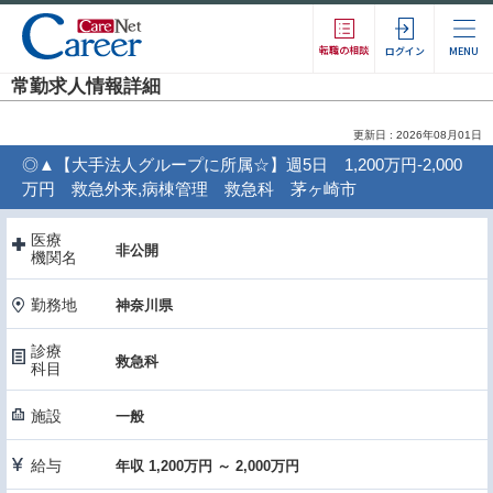
転職の相談
ログイン
MENU
常勤求人情報詳細
更新日 : 2026年08月01日
◎▲【大手法人グループに所属☆】週5日 1,200万円-2,000
万円 救急外来,病棟管理 救急科 茅ヶ崎市
医療
非公開
機関名
勤務地
神奈川県
診療
救急科
科目
施設
一般
給与
年収 1,200万円 ～ 2,000万円