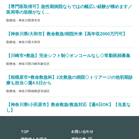
【専門医取得可】急性期病院ならではの幅広い経験が積めます／
医局等の垣根がなく…
勤務地：神奈川県厚木市
【神奈川県/大和市】救命救急/病院外来【高年収2000万円可】
勤務地：神奈川県大和市
【川崎市×救急】完全シフト制◇オンコールなし◇常勤医師募集
勤務地：神奈川県川崎市麻生区
【相模原市×救命救急科】2次救急の病院◇トリアージの他初期診
療も担当◇週4.5日から
勤務地：神奈川県相模原市緑区
【神奈川県/小田原市】救命救急/救急対応【週4日OK】【当直な
し】
勤務地：神奈川県小田原市
TOP
お問い合わせ
常勤求人を探す
運営企業