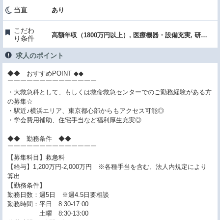
当直
あり
こだわ
高額年収（1800万円以上）, 医療機器・設備充実, 研究支援（学会費補助）
り条件
求人のポイント
◆◆ おすすめPOINT ◆◆
￣￣￣￣￣￣￣￣￣￣￣￣￣￣
・大救急科として、もしくは救命救急センターでのご勤務経験がある方
の募集☆
・駅近♪横浜エリア、東京都心部からもアクセス可能◎
・学会費用補助、住宅手当など福利厚生充実◎
◆◆ 勤務条件 ◆◆
￣￣￣￣￣￣￣￣￣￣￣￣￣￣
【募集科目】救急科
【給与】1,200万円-2,000万円 ※各種手当を含む、法人内規定により
算出
【勤務条件】
勤務日数：週5日 ※週4.5日要相談
勤務時間：平日 8:30-17:00
土曜 8:30-13:00