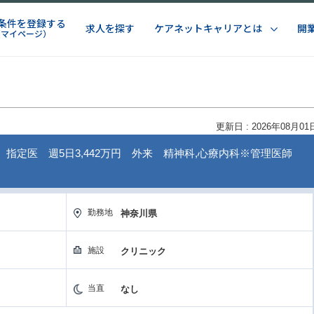
条件を登録する
求人を探す
ケアネットキャリアとは
開
（マイページ）
更新日 : 2026年08月01
】指定医 週5日3,442万円 外来 精神科,心療内科※管理医師
勤務地
神奈川県
施設
クリニック
当直
なし