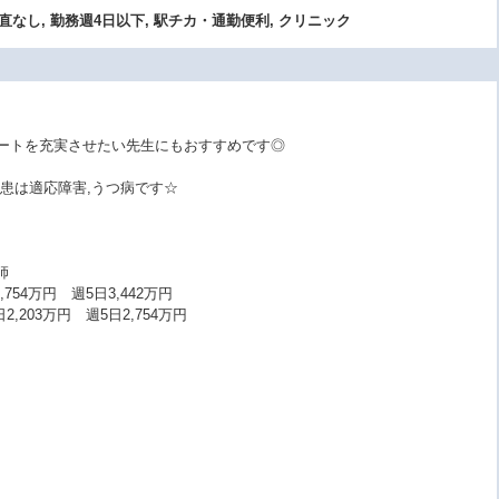
当直なし, 勤務週4日以下, 駅チカ・通勤便利, クリニック
ベートを充実させたい先生にもおすすめです◎
患は適応障害,うつ病です☆
師
754万円 週5日3,442万円
03万円 週5日2,754万円