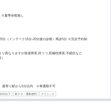
3）※夏季休暇無し
20分（インテーク15分-20分後の診察）再診5分 ※完全予約制
より異なりますが発達障害,抑うつ,双極性障害,不眠症など
等）
い線 最寄り駅から5分以内 ※車通勤不可
週4日以下
駅チカ・通勤便利
クリニック