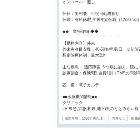
オンコール：無し
休日：要相談 ※祝日勤務有り
休暇：有給休暇,年末年始休暇（12/30-1/
◆◆ 業務詳細 ◆◆
￣￣￣￣￣￣￣￣￣￣￣￣￣￣
【勤務内容】外来
外来患者目安数：40-50名程度/日 ※初診
想定診療体制：最大3診
主な疾患 ：適応障害,うつ病に加え、院に
診療割合：保険9割,自費1割（TMSの問診
設 備：電子カルテ
■■医療機関情報■■
クリニック
JR,東急,京急,相鉄,地下鉄,みなとみら
高額年収（1800万円以上）
当直なし
勤務