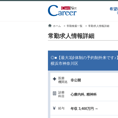
希望
ホーム
>
常勤検索一覧
>
常勤求人情報詳細
常勤求人情報詳細
◎■【最大3診体制の予約制外来です♪
横浜市神奈川区
医療
非公開
機関名
診療
心療内科, 精神科
科目
給与
年収 3,400万円 ～