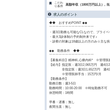
こだわ
高額年収（1800万円以上）, 
り条件
求人のポイント
◆◆ おすすめPOINT ◆◆
￣￣￣￣￣￣￣￣￣￣￣￣￣￣
・週3日勤務も可能なCLなので、プライ
・最大3診体制の予約制外来です♪
・診察の対象は18歳以上の方のみ☆主な疾
◆◆ 勤務条件 ◆◆
￣￣￣￣￣￣￣￣￣￣￣￣￣￣
【募集科目】精神科,心療内科* ※管理医
【給与】指定医：週3日2,065万円 週4日2,
非指定医：週3日1,652万円 週4日2,2
※管理医師手当：15万円/月
【勤務条件】
勤務日数：週3-5日
勤務時間：10:00-20:00 ※時短勤務不可
休憩時間：1時間
早番・遅番：無し
夜間当直：無し