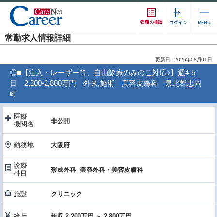
転職の相談
ログイン
MENU
常勤求人情報詳細
更新日 : 2026年08月01日
◎■【注入・レーザー等、自由診療のみのご対応♪】週4-5
日 2,200-2,800万円 外来,施術 美容皮膚科 泉北郡忠岡
町
医療
非公開
機関名
勤務地
大阪府
診療
形成外科, 美容外科・美容皮膚科
科目
施設
クリニック
給与
年収 2,200万円 ～ 2,800万円