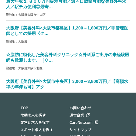
最大年収１,８００万円提示可能／週４日勤務可能な美容外科求
人／駅チカ便利◎最寄…
勤務地：大阪府大阪市中央区
大阪府【美容外科×大阪市都島区】1,200～1,800万円／非管理医
師としての採用《ク…
勤務地：大阪府
☆脂肪に特化した美容外科クリニック☆外科系ご出身の未経験医
師も歓迎します。［Ｃ…
勤務地：大阪府大阪市北区
大阪府【美容外科×大阪市中央区】3,000～3,800万円／【高額水
準の年俸も可】アク…
勤務地：大阪府
TOP
お問い合わせ
常勤求人を探す
運営企業
非常勤求人を探す
CareNet.com
スポット求人を探す
サイトマップ