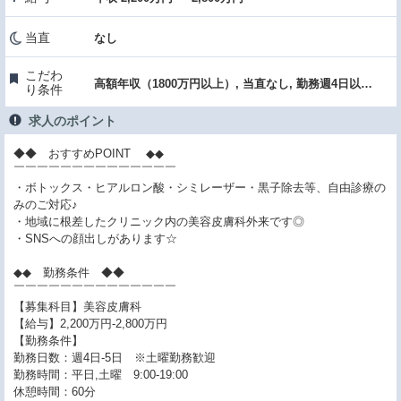
当直
なし
こだわ
高額年収（1800万円以上）, 当直なし, 勤務週4日以下, 駅チカ・通勤便利, クリニック
り条件
求人のポイント
◆◆ おすすめPOINT ◆◆
￣￣￣￣￣￣￣￣￣￣￣￣￣￣
・ボトックス・ヒアルロン酸・シミレーザー・黒子除去等、自由診療の
みのご対応♪
・地域に根差したクリニック内の美容皮膚科外来です◎
・SNSへの顔出しがあります☆
◆◆ 勤務条件 ◆◆
￣￣￣￣￣￣￣￣￣￣￣￣￣￣
【募集科目】美容皮膚科
【給与】2,200万円-2,800万円
【勤務条件】
勤務日数：週4日-5日 ※土曜勤務歓迎
勤務時間：平日,土曜 9:00-19:00
休憩時間：60分