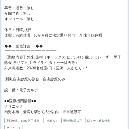
早番・遅番：無し
夜間当直：無し
オンコール：無し
休日：日曜,祝日
休暇：有給休暇 （6か月後に法定通り付与）,年末年始休暇
◆◆ 業務詳細 ◆◆
￣￣￣￣￣￣￣￣￣￣￣￣￣￣
【勤務内容】外来,施術（ボトックス,ヒアルロン酸,シミレーザー,黒子
除去,糸リフト,ミラドライ,タトゥー除去等）
外来患者数：20-30名程度/日（医師一人あたり）*
保険,自由診療の割合：自由診療のみ
設 備：電子カルテ
■■医療機関情報■■
クリニック
南海本線 最寄り駅から5分以内 ※車通勤可
高額年収（1800万円以上）
当直なし
勤務週4日以下
駅チカ・通勤便利
クリニック