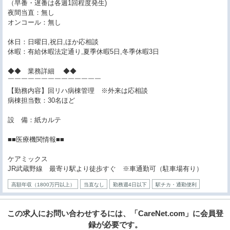
（早番・遅番は各週1回程度発生)
夜間当直：無し
オンコール：無し
休日：日曜日,祝日,ほか応相談
休暇：有給休暇法定通り,夏季休暇5日,冬季休暇3日
◆◆ 業務詳細 ◆◆
￣￣￣￣￣￣￣￣￣￣￣￣￣￣
【勤務内容】回リハ病棟管理 ※外来は応相談
病棟担当数：30名ほど
設 備：紙カルテ
■■医療機関情報■■
ケアミックス
JR武蔵野線 最寄り駅より徒歩すぐ ※車通勤可（駐車場有り）
高額年収（1800万円以上）
当直なし
勤務週4日以下
駅チカ・通勤便利
この求人にお問い合わせするには、「CareNet.com」に会員登
録が必要です。