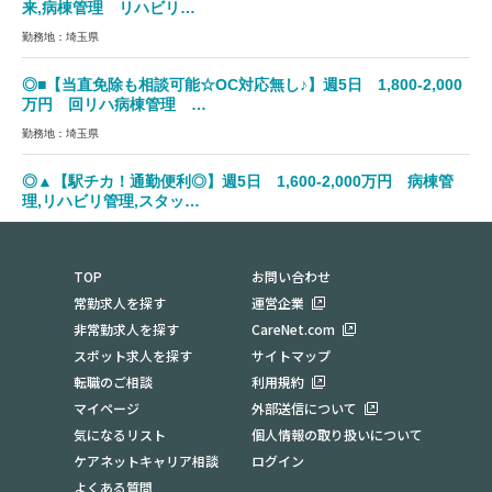
来,病棟管理 リハビリ…
勤務地：埼玉県
◎■【当直免除も相談可能☆OC対応無し♪】週5日 1,800-2,000
万円 回リハ病棟管理 …
勤務地：埼玉県
◎▲【駅チカ！通勤便利◎】週5日 1,600-2,000万円 病棟管
理,リハビリ管理,スタッ…
勤務地：埼玉県
TOP
お問い合わせ
常勤求人を探す
運営企業
非常勤求人を探す
CareNet.com
スポット求人を探す
サイトマップ
転職のご相談
利用規約
マイページ
外部送信について
気になるリスト
個人情報の取り扱いについて
ケアネットキャリア相談
ログイン
よくある質問