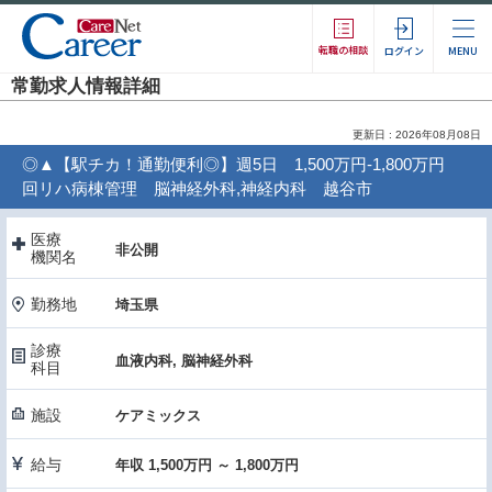
転職の相談
ログイン
MENU
常勤求人情報詳細
更新日 : 2026年08月08日
◎▲【駅チカ！通勤便利◎】週5日 1,500万円-1,800万円
回リハ病棟管理 脳神経外科,神経内科 越谷市
医療
非公開
機関名
勤務地
埼玉県
診療
血液内科, 脳神経外科
科目
施設
ケアミックス
給与
年収 1,500万円 ～ 1,800万円