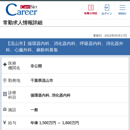
転職の相談
ログイン
MENU
常勤求人情報詳細
更新日 : 2022年05月17日
【流山市】循環器内科、消化器内科、呼吸器内科、消化器外
科、心臓外科、麻酔科募集
医療
非公開
機関名
勤務地
千葉県流山市
診療
循環器内科, 消化器内科
科目
施設
一般
給与
年俸 1,500万円 ～ 1,800万円