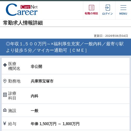
転職の相談
ログイン
MENU
常勤求人情報詳細
更新日 : 2026年06月04日
◎年収１,５００万円～×福利厚生充実／一般内科／最寄り駅
より徒歩５分／マイカー通勤可［ＣＭＥ］
医療
非公開
機関名
勤務地
兵庫県宝塚市
診療
内科
科目
施設
一般
給与
年俸 1,500万円 ～ 1,800万円