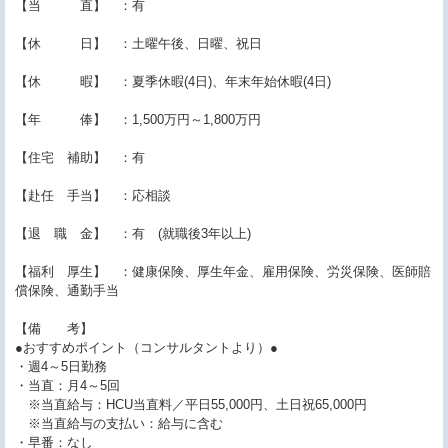
【当 直】 ：有
【休 日】 ：土曜午後、日曜、祝日
【休 暇】 ：夏季休暇(4日)、年末年始休暇(4日)
【年 俸】 ：1,500万円～1,800万円
【住宅 補助】 ：有
【赴任 手当】 ：応相談
【退 職 金】 ：有 (就職後3年以上)
【福利 厚生】 ：健康保険、厚生年金、雇用保険、労災保険、医師賠
償保険、通勤手当
【備 考】
●おすすめポイント（コンサルタントより）●
・週4～5日勤務
・当直：月4～5回
※当直給与：HCU当直料／平日55,000円、土日祝65,000円
※当直給与の支払い：給与に含む
・早番：なし