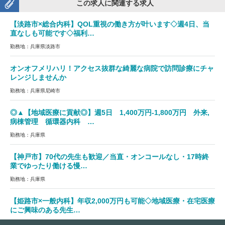
この求人に関連する求人
【淡路市×総合内科】QOL重視の働き方が叶います◇週4日、当
直なしも可能です◇福利…
勤務地：兵庫県淡路市
オンオフメリハリ！アクセス抜群な綺麗な病院で訪問診療にチャ
レンジしませんか
勤務地：兵庫県尼崎市
◎▲【地域医療に貢献◎】週5日 1,400万円-1,800万円 外来,
病棟管理 循環器内科 …
勤務地：兵庫県
【神戸市】70代の先生も歓迎／当直・オンコールなし・17時終
業でゆったり働ける慢…
勤務地：兵庫県
【姫路市×一般内科】年収2,000万円も可能◇地域医療・在宅医療
にご興味のある先生…
勤務地：兵庫県姫路市