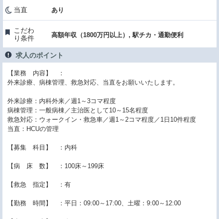
当直
あり
こだわ
高額年収（1800万円以上）, 駅チカ・通勤便利
り条件
求人のポイント
【業務 内容】 ：
外来診療、病棟管理、救急対応、当直をお願いいたします。
外来診療：内科外来／週1～3コマ程度
病棟管理：一般病棟／主治医として10～15名程度
救急対応：ウォークイン・救急車／週1～2コマ程度／1日10件程度
当直：HCUの管理
【募集 科目】 ：内科
【病 床 数】 ：100床～199床
【救急 指定】 ：有
【勤務 時間】 ：平日：09:00～17:00、土曜：9:00～12:00