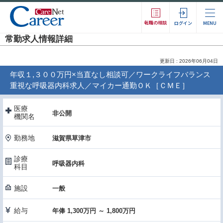
転職の相談
ログイン
MENU
常勤求人情報詳細
更新日 : 2026年06月04日
年収１,３００万円×当直なし相談可／ワークライフバランス
重視な呼吸器内科求人／マイカー通勤ＯＫ［ＣＭＥ］
医療
非公開
機関名
勤務地
滋賀県草津市
診療
呼吸器内科
科目
施設
一般
給与
年俸 1,300万円 ～ 1,800万円