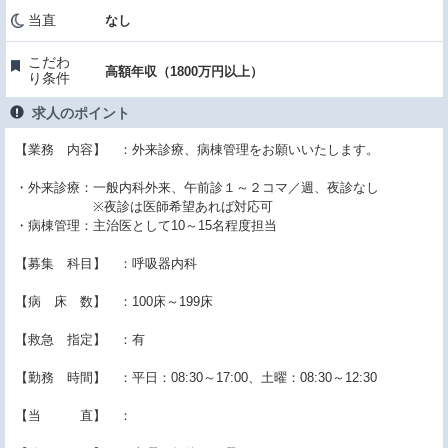
当直
なし
こだわ
高額年収（1800万円以上）
り条件
求人のポイント
【業務 内容】 ：外来診療、病棟管理をお願いいたします。
・外来診療：一般内科外来、午前診１～２コマ／週、夜診なし
※夜診は医師希望あれば対応可
・病棟管理：主治医として10～15名程度担当
【募集 科目】 ：呼吸器内科
【病 床 数】 ：100床～199床
【救急 指定】 ：有
【勤務 時間】 ：平日：08:30～17:00、土曜：08:30～12:30
【当 直】 ：