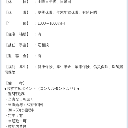
【休 日】 ：土曜日午後、日曜日
【休 暇】 ：夏季休暇、年末年始休暇、有給休暇
【年 俸】 ：1300～1800万円
【住宅 補助】 ：有
【赴任 手当】 ：応相談
【退 職 金】 ：有
【福利 厚生】 ：健康保険、厚生年金、雇用保険、労災保険、医師賠
償保険
【備 考】
●おすすめポイント（コンサルタントより）●
・週5日勤務
・当直なし相談可
・当直給与：5万円/1回
・30～50代活躍中
・定年：有
・車通勤：可
・敷地内禁煙