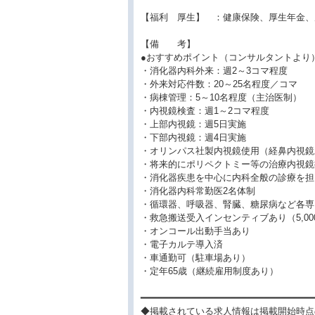
【福利 厚生】 ：健康保険、厚生年金、
【備 考】
●おすすめポイント（コンサルタントより
・消化器内科外来：週2～3コマ程度
・外来対応件数：20～25名程度／コマ
・病棟管理：5～10名程度（主治医制）
・内視鏡検査：週1～2コマ程度
・上部内視鏡：週5日実施
・下部内視鏡：週4日実施
・オリンパス社製内視鏡使用（経鼻内視鏡
・将来的にポリペクトミー等の治療内視鏡
・消化器疾患を中心に内科全般の診療を担
・消化器内科常勤医2名体制
・循環器、呼吸器、腎臓、糖尿病など各専
・救急搬送受入インセンティブあり（5,00
・オンコール出動手当あり
・電子カルテ導入済
・車通勤可（駐車場あり）
・定年65歳（継続雇用制度あり）
━━━━━━━━━━━━━━━━━━━━━━━━━━━━━━━
◆掲載されている求人情報は掲載開始時点