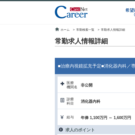
希望
ホーム
>
常勤検索一覧
>
常勤求人情報詳細
常勤求人情報詳細
■治療内視鏡拡充予定■消化器内科／
医療
非公開
機関名
診療
消化器内科
科目
給与
年俸 1,100万円 ～ 1,600万円
求人のポイント