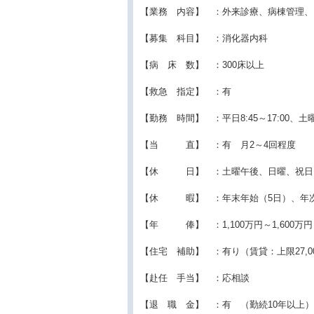
【業務 内容】 ：外来診療、病棟管理、
【募集 科目】 ：消化器内科
【病 床 数】 ：300床以上
【救急 指定】 ：有
【勤務 時間】 ：平日8:45～17:00、土曜8:
【当 直】 ：有 月2～4回程度
【休 日】 ：土曜午後、日曜、祝日
【休 暇】 ：年末年始（5日）、年次
【年 俸】 ：1,100万円～1,600万円
【住宅 補助】 ：有り（賃貸：上限27,0
【赴任 手当】 ：応相談
【退 職 金】 ：有 （勤続10年以上）