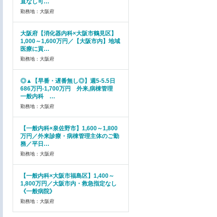
直なし可…
勤務地：大阪府
大阪府【消化器内科×大阪市鶴見区】
1,000～1,600万円／【大阪市内】地域
医療に貢…
勤務地：大阪府
◎▲【早番・遅番無し◎】週5-5.5日
686万円-1,700万円 外来,病棟管理
一般内科 …
勤務地：大阪府
【一般内科×泉佐野市】1,600～1,800
万円／外来診療・病棟管理主体のご勤
務／平日…
勤務地：大阪府
【一般内科×大阪市福島区】1,400～
1,800万円／大阪市内・救急指定なし
《一般病院》
勤務地：大阪府