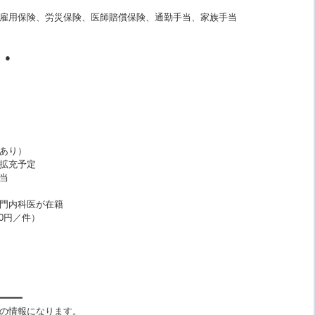
雇用保険、労災保険、医師賠償保険、通勤手当、家族手当
）●
あり）
拡充予定
当
門内科医が在籍
0円／件）
━━━━
の情報になります。