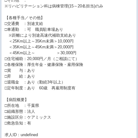
□その他 ：
※リハビリテーション科は病棟管理(15～20名担当)のみ
【各種手当／その他】
□交通費 ：別途支給
□車通勤 ：可 職員駐車場あり
※距離により別途高速代補助支給あり
＜25Km以上～35Km未満＞10,000円
＜35Km以上～45Km未満＞20,000円
＜45Km以上～ ＞30,000円
□住宅補助：20,000円／月（ご相談にて）
□各種保険：厚生年金・健康保険・雇用保険
□賞 与：あり
□昇 給：あり
□退職金 ：あり（勤続3年以上）
□定年制度：あり 60歳 再雇用制度有
【病院概要】
□所在地 ：千葉県
□組織形態：法人
□施設区分：ケアミックス
□救急告知：有
求人ID：undefined