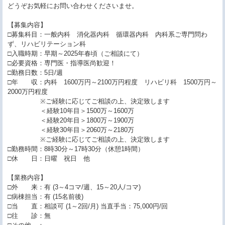
どうぞお気軽にお問い合わせくださいませ。
【募集内容】
□募集科目：一般内科 消化器内科 循環器内科 内科系ご専門問わ
ず、リハビリテーション科
□入職時期：早期～2025年春頃（ご相談にて）
□必要資格：専門医・指導医尚歓迎！
□勤務日数：5日/週
□年 収：内科 1600万円～2100万円程度 リハビリ科 1500万円～
2000万円程度
※ご経験に応じてご相談の上、決定致します
＜経験10年目＞1500万～1600万
＜経験20年目＞1800万～1900万
＜経験30年目＞2060万～2180万
※ご経験に応じてご相談の上、決定致します
□勤務時間：8時30分～17時30分（休憩1時間）
□休 日：日曜 祝日 他
【業務内容】
□外 来：有 (3～4コマ/週、15～20人/コマ)
□病棟担当：有 (15名前後)
□当 直：相談可 (1～2回/月) 当直手当：75,000円/回
□往 診：無