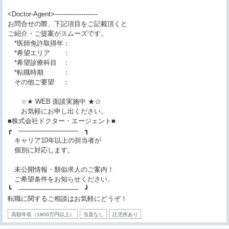
<Doctor-Agent>---------------------
お問合せの際、下記項目をご記載頂くと
ご紹介・ご提案がスムーズです。
*医師免許取得年：
*希望エリア ：
*希望診療科目 ：
*転職時期 ：
その他ご要望 ：
☆★ WEB 面談実施中 ★☆
お気軽にお申し出ください。
■株式会社ドクター・エージェント■
┏ ───────────── ┓
キャリア10年以上の担当者が
個別に対応します。
未公開情報・類似求人のご案内！
ご希望条件をお知らせください。
┗ ───────────── ┛
転職に関するご相談はお気軽にどうぞ！
高額年収（1800万円以上）
当直なし
託児所あり