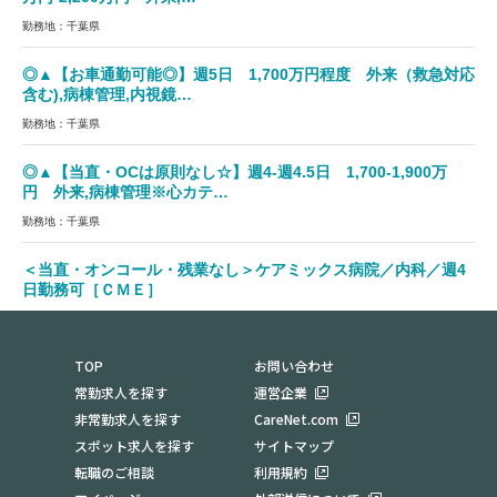
勤務地：千葉県
◎▲【お車通勤可能◎】週5日 1,700万円程度 外来（救急対応
含む),病棟管理,内視鏡…
勤務地：千葉県
◎▲【当直・OCは原則なし☆】週4-週4.5日 1,700-1,900万
円 外来,病棟管理※心カテ…
勤務地：千葉県
＜当直・オンコール・残業なし＞ケアミックス病院／内科／週4
日勤務可［ＣＭＥ］
勤務地：千葉県白井市
TOP
お問い合わせ
常勤求人を探す
運営企業
非常勤求人を探す
CareNet.com
スポット求人を探す
サイトマップ
転職のご相談
利用規約