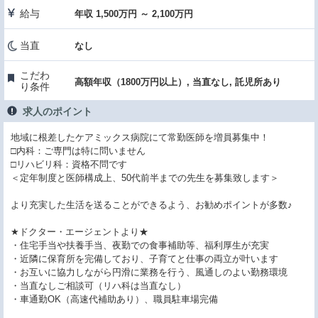
給与
年収 1,500万円 ～ 2,100万円
当直
なし
こだわ
高額年収（1800万円以上）, 当直なし, 託児所あり
り条件
求人のポイント
地域に根差したケアミックス病院にて常勤医師を増員募集中！
□内科：ご専門は特に問いません
□リハビリ科：資格不問です
＜定年制度と医師構成上、50代前半までの先生を募集致します＞
より充実した生活を送ることができるよう、お勧めポイントが多数♪
★ドクター・エージェントより★
・住宅手当や扶養手当、夜勤での食事補助等、福利厚生が充実
・近隣に保育所を完備しており、子育てと仕事の両立が叶います
・お互いに協力しながら円滑に業務を行う、風通しのよい勤務環境
・当直なしご相談可（リハ科は当直なし）
・車通勤OK（高速代補助あり）、職員駐車場完備