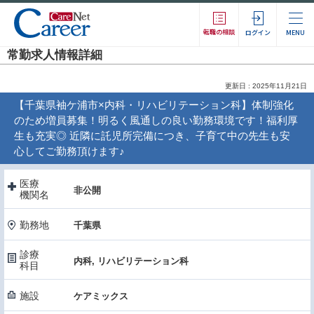
転職の相談
ログイン
MENU
常勤求人情報詳細
更新日 : 2025年11月21日
【千葉県袖ケ浦市×内科・リハビリテーション科】体制強化
のため増員募集！明るく風通しの良い勤務環境です！福利厚
生も充実◎ 近隣に託児所完備につき、子育て中の先生も安
心してご勤務頂けます♪
医療
非公開
機関名
勤務地
千葉県
診療
内科, リハビリテーション科
科目
施設
ケアミックス