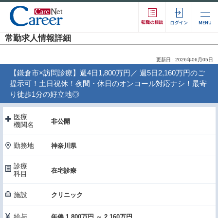
転職の相談
ログイン
MENU
常勤求人情報詳細
更新日 : 2026年06月05日
【鎌倉市×訪問診療】週4日1,800万円／ 週5日2,160万円のご
提示可！土日祝休！夜間・休日のオンコール対応ナシ！最寄
り徒歩1分の好立地◎
医療
非公開
機関名
勤務地
神奈川県
診療
在宅診療
科目
施設
クリニック
給与
年俸 1,800万円 ～ 2,160万円