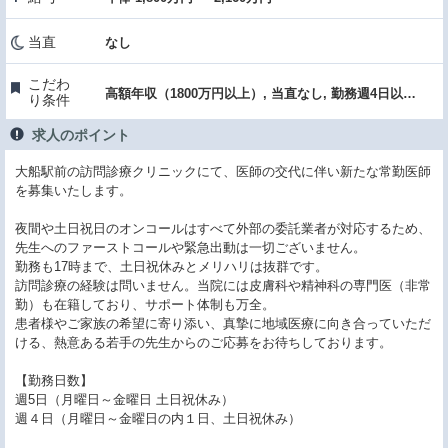
当直
なし
こだわ
高額年収（1800万円以上）, 当直なし, 勤務週4日以下, ゆったり勤務, 救急対応なし, 駅チカ・通勤便利, クリニック
り条件
求人のポイント
大船駅前の訪問診療クリニックにて、医師の交代に伴い新たな常勤医師
を募集いたします。
夜間や土日祝日のオンコールはすべて外部の委託業者が対応するため、
先生へのファーストコールや緊急出動は一切ございません。
勤務も17時まで、土日祝休みとメリハリは抜群です。
訪問診療の経験は問いません。当院には皮膚科や精神科の専門医（非常
勤）も在籍しており、サポート体制も万全。
患者様やご家族の希望に寄り添い、真摯に地域医療に向き合っていただ
ける、熱意ある若手の先生からのご応募をお待ちしております。
【勤務日数】
週5日（月曜日～金曜日 土日祝休み）
週４日（月曜日～金曜日の内１日、土日祝休み）