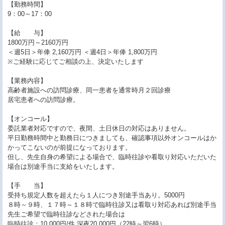
【勤務時間】
9：00～17：00
【給 与】
1800万円～2160万円
＜週5日＞年俸 2,160万円 ＜週4日＞年俸 1,800万円
※ご経験に応じてご相談の上、決定いたします
【業務内容】
高齢者施設への訪問診療、同一患者を通常時月２回診療
居宅患者への訪問診療。
【オンコール】
委託業者対応ですので、夜間、土日休日の対応はありません。
平日勤務時間中と勤務日につきましても、確認事項以外オンコールはか
かってこないのが前提になっております。
但し、先生自身の希望による場合で、臨時往診や看取り対応いただいた
場合は別途手当に支給をいたします。
【手 当】
受持ち規定人数を超えたら１人につき別途手当あり。5000円
８時～９時、１７時～１８時で臨時往診又は看取り対応あれば別途手当
先生ご希望で臨時往診などされた場合は
臨時往診：10,000円/件 深夜20,000円（22時～翌6時）