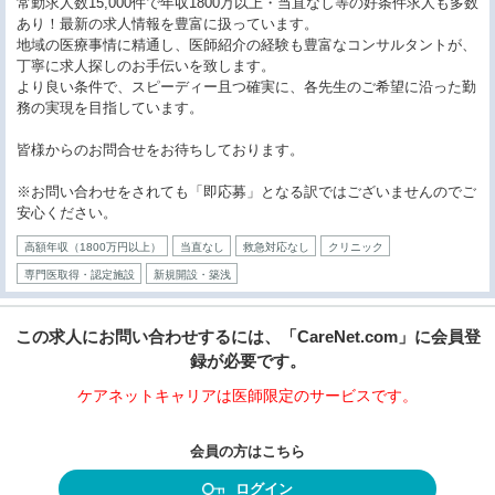
常勤求人数15,000件で年収1800万以上・当直なし等の好条件求人も多数
あり！最新の求人情報を豊富に扱っています。
地域の医療事情に精通し、医師紹介の経験も豊富なコンサルタントが、
丁寧に求人探しのお手伝いを致します。
より良い条件で、スピーディー且つ確実に、各先生のご希望に沿った勤
務の実現を目指しています。
皆様からのお問合せをお待ちしております。
※お問い合わせをされても「即応募」となる訳ではございませんのでご
安心ください。
高額年収（1800万円以上）
当直なし
救急対応なし
クリニック
専門医取得・認定施設
新規開設・築浅
この求人にお問い合わせするには、「CareNet.com」に会員登
録が必要です。
ケアネットキャリアは医師限定のサービスです。
会員の方はこちら
ログイン