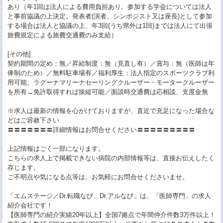
あり（年1回は法人による費用負担あり。参加する学会については法人
と事前協議の上決定。発表者(演者、シンポジスト又は座長)として参加
する場合は法人と協議の上、年3回(うち県外は1回)までは法人にて出張
旅費規定による旅費交通費のみ支給）
[その他]
契約期間の定め：無／昇給制度：無（見直し有）／賞与：無（医師は年
俸制のため）／無料駐車場有／福利厚生：法人指定のスポーツクラブ利
用可能、ラグーナマリーナセーリングクルーザー・モータークルーザー
を所有→免許取得すれば操縦可能／面談時交通費は応相談、支度金無
※求人は最新の情報を心がけておりますが、直近で充足になった場合な
どはご容赦下さい
〓〓〓〓〓〓〓詳細情報はお問合せください〓〓〓〓〓〓〓〓〓
上記情報はごく一部になります。
こちらの求人上で掲載できない病院の内部情報等は、直接お伝えしたく
存じます。
ご不明点や気になる点等は、お気軽にお問合せくださいませ。
「エムステージ／Dr.転職なび、Dr.アルなび」は、「医師専門」の求人
紹介会社です！
【医師専門の紹介実績20年以上】全国7拠点で年間仲介件数3万件以上！