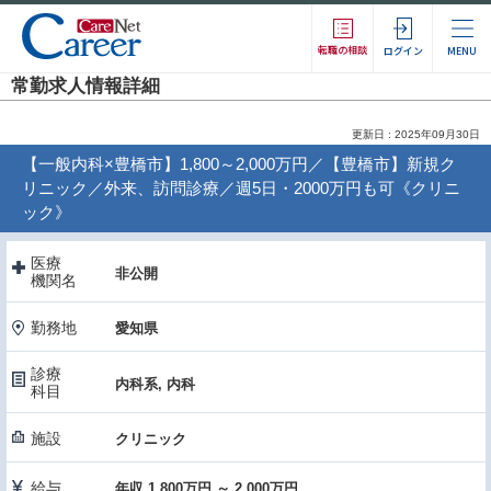
転職の相談
ログイン
MENU
常勤求人情報詳細
更新日 : 2025年09月30日
【一般内科×豊橋市】1,800～2,000万円／【豊橋市】新規ク
リニック／外来、訪問診療／週5日・2000万円も可《クリニ
ック》
医療
非公開
機関名
勤務地
愛知県
診療
内科系, 内科
科目
施設
クリニック
給与
年収 1,800万円 ～ 2,000万円