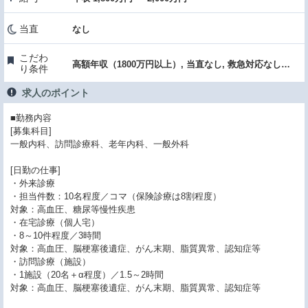
当直
なし
こだわ
高額年収（1800万円以上）, 当直なし, 救急対応なし, クリニック, 専門医取得・認定施設, 新規開設・築浅
り条件
求人のポイント
■勤務内容
[募集科目]
一般内科、訪問診療科、老年内科、一般外科
[日勤の仕事]
・外来診療
・担当件数：10名程度／コマ（保険診療は8割程度）
対象：高血圧、糖尿等慢性疾患
・在宅診療（個人宅）
・8～10件程度／3時間
対象：高血圧、脳梗塞後遺症、がん末期、脂質異常、認知症等
・訪問診療（施設）
・1施設（20名＋α程度）／1.5～2時間
対象：高血圧、脳梗塞後遺症、がん末期、脂質異常、認知症等