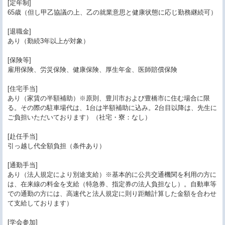
[定年制]
65歳（但し甲乙協議の上、乙の就業意思と健康状態に応じ勤務継続可）
[退職金]
あり（勤続3年以上が対象）
[保険等]
雇用保険、労災保険、健康保険、厚生年金、医師賠償保険
[住宅手当]
あり（家賃の半額補助）※原則、豊川市および豊橋市に住む場合に限
る。その際の駐車場代は、1台は半額補助に込み。2台目以降は、先生に
ご負担いただいております）（社宅・寮：なし）
[赴任手当]
引っ越し代全額負担（条件あり）
[通勤手当]
あり（法人規定により別途支給）※基本的に公共交通機関を利用の方に
は、在来線の料金を支給（特急券、指定券の法人負担なし）。自動車等
での通勤の方には、高速代と法人規定に則り距離計算した金額を合わせ
て支給しております）
[学会参加]