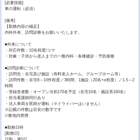
[必要技能]
車の運転（必須）
[備考]
【勤務内容の補足】
内科外来、訪問診療をお願いいたします。
■外来について
・対応件数：10名程度/コマ
・対象：子供から老人までの一般内科・各種健診・予防接種
■訪問診療について
・訪問先：在宅及び施設（有料老人ホーム、グループホーム等）
・訪問件数：在宅8～10件程度／3時間、1施設（20名+α程度）／1.5～2
時間
・登録患者数：オープン当初170名予定（在宅10名・施設系160名）
・担当看護師同行あり
・法人車両を医師が運転（※ドライバーはいません）
※記載の件数は目安の数字です
※敷地内禁煙
■勤務日時
[勤務日]
日勤：週5日