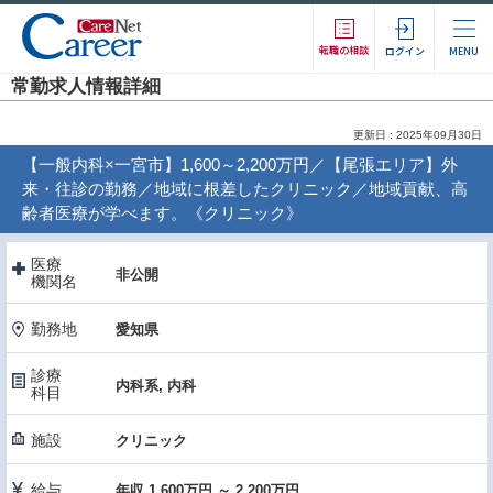
転職の相談
ログイン
MENU
常勤求人情報詳細
更新日 : 2025年09月30日
【一般内科×一宮市】1,600～2,200万円／【尾張エリア】外
来・往診の勤務／地域に根差したクリニック／地域貢献、高
齢者医療が学べます。《クリニック》
医療
非公開
機関名
勤務地
愛知県
診療
内科系, 内科
科目
施設
クリニック
給与
年収 1,600万円 ～ 2,200万円