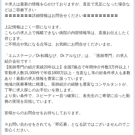
※求人は最新の情報を心がけておりますが、直近で充足になった場合な
どはご容赦下さい
〓〓〓〓〓〓〓詳細情報はお問合せください〓〓〓〓〓〓〓〓〓
上記情報はごく一部になります。
こちらの求人上で掲載できない病院の内部情報等は、直接お伝えしたく
存じます。
ご不明点や気になる点等は、お気軽にお問合せくださいませ。
「エムステージ／Dr.転職なび、Dr.アルなび」は、「医師専門」の求人
紹介会社です！
【医師専門の紹介実績20年以上】全国7拠点で年間仲介件数3万件以上！
常勤求人数15,000件で年収1800万以上・当直なし等の好条件求人も多数
あり！最新の求人情報を豊富に扱っています。
地域の医療事情に精通し、医師紹介の経験も豊富なコンサルタントが、
丁寧に求人探しのお手伝いを致します。
より良い条件で、スピーディー且つ確実に、各先生のご希望に沿った勤
務の実現を目指しています。
皆様からのお問合せをお待ちしております。
※お問い合わせをされても「即応募」となる訳ではございませんのでご
安心ください。