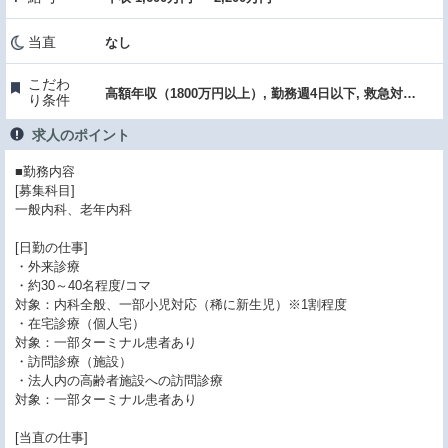
当直
なし
こだわ
高額年収（1800万円以上）, 勤務週4日以下, 救急対応なし, 駅チカ・通勤便利, クリニック
り条件
求人のポイント
■勤務内容
[募集科目]
一般内科、老年内科
[日勤の仕事]
・外来診療
・約30～40名程度/コマ
対象：内科全般、一部小児対応（稀に新生児）※1割程度
・在宅診療（個人宅）
対象：一部ターミナル患者あり
・訪問診療（施設）
・法人内の高齢者施設への訪問診療
対象：一部ターミナル患者あり
[当直の仕事]