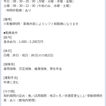
平日：08：30～20：00（月曜・火曜・木曜・金曜）
土曜：08：30～12：00（午前のみ、水曜・土曜）
・時間外勤務：あり
[備考]
※実働8時間・業務内容によりシフト制勤務になります
■勤務条件
[給与]
基本給与：1,600～2,200万円
[休日]
日曜：終日・祝日：終日(その他1日)
[保険等]
雇用保険、労災保険、健康保険、厚生年金
[通勤手当]
年俸に含む
[その他]
契約期間の定め：無／試用期間：有(3ヶ月／待遇変更なし)／受動喫煙対
策：あり（敷地内禁煙)