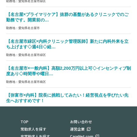
勤務地：愛知県名古屋市緑区
【名古屋×プライマリケア】抜群の基盤があるクリニックでのご
勤務です。開業前の…
勤務地：愛知県名古屋市
【名古屋市緑区×内科クリニック管理医師】新たに内科外来を立
ち上げます◇週4日◇経…
勤務地：愛知県名古屋市緑区
【名古屋市×一般内科】高額2,200万円以上可◇インセンティブ制
度あり◇時間帯や曜日…
勤務地：愛知県名古屋市南区
【弥富市×内科】院長に挑戦してみたい！経営視点を学びたい先
生へおすすめです！
勤務地：愛知県弥富市
TOP
お問い合わせ
常勤求人を探す
運営企業
非常勤求人を探す
CareNet.com