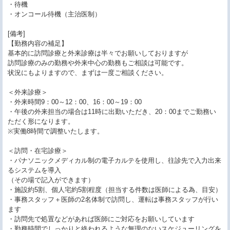
・待機
・オンコール待機（主治医制）
[備考]
【勤務内容の補足】
基本的に訪問診療と外来診療は半々でお願いしておりますが
訪問診療のみの勤務や外来中心の勤務もご相談は可能です。
状況にもよりますので、まずは一度ご相談ください。
＜外来診療＞
・外来時間9：00～12：00、16：00～19：00
・午後の外来担当の場合は11時に出勤いただき、20：00までご勤務い
ただく形になります。
※実働8時間で調整いたします。
＜訪問・在宅診療＞
・パナソニックメディカル制の電子カルテを使用し、往診先で入力出来
るシステムを導入
（その場で記入ができます）
・施設約5割、個人宅約5割程度（担当する件数は医師による為、目安）
・事務スタッフ＋医師の2名体制で訪問し、運転は事務スタッフが行い
ます
・訪問先で処置などがあれば医師にご対応をお願いしています
・勤務時間でしっかりと終われるような無理のないスケジューリングを