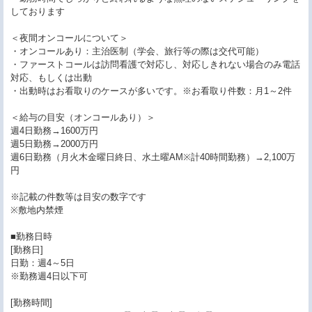
しております
＜夜間オンコールについて＞
・オンコールあり：主治医制（学会、旅行等の際は交代可能）
・ファーストコールは訪問看護で対応し、対応しきれない場合のみ電話
対応、もしくは出動
・出動時はお看取りのケースが多いです。※お看取り件数：月1～2件
＜給与の目安（オンコールあり）＞
週4日勤務→1600万円
週5日勤務→2000万円
週6日勤務（月火木金曜日終日、水土曜AM※計40時間勤務）→2,100万
円
※記載の件数等は目安の数字です
※敷地内禁煙
■勤務日時
[勤務日]
日勤：週4～5日
※勤務週4日以下可
[勤務時間]