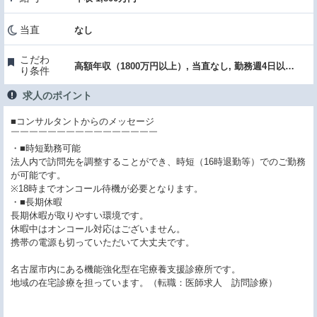
当直
なし
こだわ
高額年収（1800万円以上）, 当直なし, 勤務週4日以下, クリニック, 転科OK・未経験歓迎
り条件
求人のポイント
■コンサルタントからのメッセージ
￣￣￣￣￣￣￣￣￣￣￣￣￣￣￣￣
・■時短勤務可能
法人内で訪問先を調整することができ、時短（16時退勤等）でのご勤務
が可能です。
※18時までオンコール待機が必要となります。
・■長期休暇
長期休暇が取りやすい環境です。
休暇中はオンコール対応はございません。
携帯の電源も切っていただいて大丈夫です。
名古屋市内にある機能強化型在宅療養支援診療所です。
地域の在宅診療を担っています。（転職：医師求人 訪問診療）