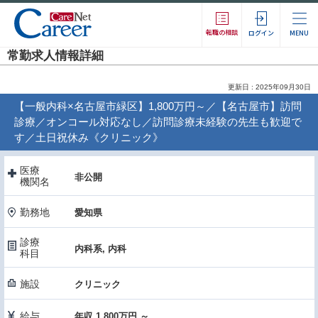
転職の相談
ログイン
MENU
常勤求人情報詳細
更新日 : 2025年09月30日
【一般内科×名古屋市緑区】1,800万円～／【名古屋市】訪問
診療／オンコール対応なし／訪問診療未経験の先生も歓迎で
す／土日祝休み《クリニック》
医療
非公開
機関名
勤務地
愛知県
診療
内科系, 内科
科目
施設
クリニック
給与
年収 1,800万円 ～