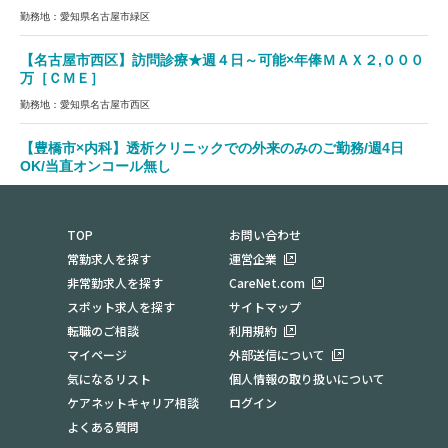
勤務地：愛知県名古屋市緑区
【名古屋市西区】訪問診療★週４日～可能×年俸ＭＡＸ２,０００
万［ＣＭＥ］
勤務地：愛知県名古屋市西区
【豊橋市×内科】透析クリニックでの外来のみのご勤務/週4日
OK/当直オンコール無し
勤務地：愛知県豊橋市
TOP
お問い合わせ
常勤求人を探す
運営企業
非常勤求人を探す
CareNet.com
スポット求人を探す
サイトマップ
転職のご相談
利用規約
マイページ
外部送信について
気になるリスト
個人情報の取り扱いについて
ケアネットキャリア相談
ログイン
よくある質問