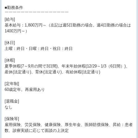
■勤務条件
￣￣￣￣￣￣￣￣￣￣￣￣￣￣￣￣
[給与]
基本給与：1,800万円～（左記は週5日勤務の場合。週4日勤務の場合は
1400万円～）
[休日]
土曜：終日・日曜：終日・祝日：終日
[休暇]
夏季休暇(7～9月の間で3日間)、年末年始休暇(12/29～1/3（6日間）)、
産休(法定通り)、育休(法定通り)、有給休暇(法定通り)
[定年制]
60歳定年。再雇用あり
[退職金]
なし
[保険等]
雇用保険、労災保険、健康保険、厚生年金、医師賠償保険、昇給：患者
数、診療実績に応じて面談の上決定