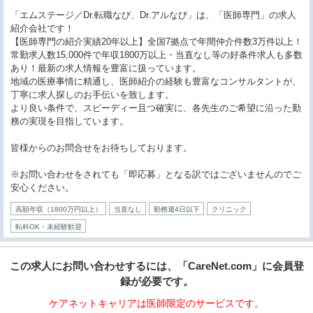
「エムステージ／Dr.転職なび、Dr.アルなび」は、「医師専門」の求人
紹介会社です！
【医師専門の紹介実績20年以上】全国7拠点で年間仲介件数3万件以上！
常勤求人数15,000件で年収1800万以上・当直なし等の好条件求人も多数
あり！最新の求人情報を豊富に扱っています。
地域の医療事情に精通し、医師紹介の経験も豊富なコンサルタントが、
丁寧に求人探しのお手伝いを致します。
より良い条件で、スピーディー且つ確実に、各先生のご希望に沿った勤
務の実現を目指しています。
皆様からのお問合せをお待ちしております。
※お問い合わせをされても「即応募」となる訳ではございませんのでご
安心ください。
高額年収（1800万円以上）
当直なし
勤務週4日以下
クリニック
転科OK・未経験歓迎
この求人にお問い合わせするには、「CareNet.com」に会員登
録が必要です。
ケアネットキャリアは医師限定のサービスです。