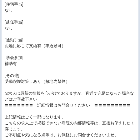
[住宅手当]
なし
[赴任手当]
なし
[通勤手当]
距離に応じて支給有（車通勤可）
[学会参加]
補助有
[その他]
受動喫煙対策：あり（敷地内禁煙）
※求人は最新の情報を心がけておりますが、直近で充足になった場合な
どはご容赦下さい
〓〓〓〓〓〓〓 詳細情報はお問合せください 〓〓〓〓〓〓〓〓〓
上記情報はごく一部になります。
こちらの求人上で掲載できない病院の内部情報等は、直接お伝えしたく
存じます。
ご不明点や気になる点等は、お気軽にお問合せくださいませ。