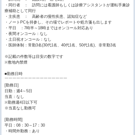
・同行者 ： 訪問には看護師もしくは診療アシスタントが運転手兼診
療補助として同行
・主疾患 ： 高齢者の慢性疾患、認知症など
・ノートPCを持参し、その場でレポートや処方箋も出します
・平日 ：7時半～18時まではオンコール対応あり
・夜間オンコール：なし
・土日祝オンコール：なし
・医師体制：常勤3名(30代1名、40代1名、50代1名)、非常勤3名
※記載の件数等は目安の数字です
※敷地内禁煙
■勤務日時
￣￣￣￣￣￣￣￣￣￣￣￣￣￣￣￣
[勤務日]
日勤：週4～5日
当直：なし
※勤務週4日以下可
※当直なし勤務可
[勤務時間]
平日：08：30～17：30
・時間外勤務：あり