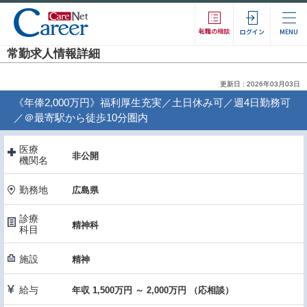
転職の相談
ログイン
MENU
常勤求人情報詳細
更新日 : 2026年03月03日
《年俸2,000万円》福利厚生充実／土日休み可／週4日勤務可
／＠最寄駅から徒歩10分圏内
医療
非公開
機関名
勤務地
広島県
診療
精神科
科目
施設
精神
給与
年収 1,500万円 ～ 2,000万円 （応相談）