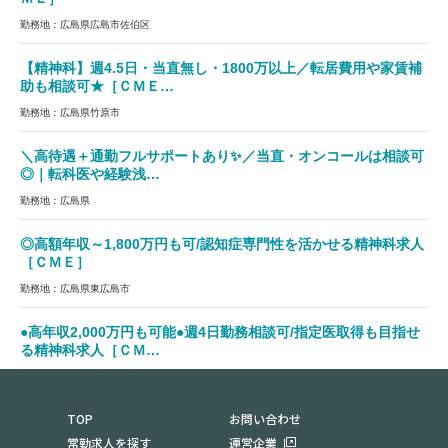
勤務地：広島県広島市佐伯区
【精神科】週4.5日・当直無し・1800万以上／転居費用や家賃補
助も相談可★［ＣＭＥ…
勤務地：広島県竹原市
＼高待遇＋通勤フルサポートあり✨／当直・オンコールは相談可
◎｜転科医や経験浅…
勤務地：広島県
◎高額年収～1,800万円も可/認知症専門性を活かせる精神科求人
［ＣＭＥ］
勤務地：広島県東広島市
●高年収2,000万円も可能●週4日勤務相談可/指定医取得も目指せ
る精神科求人［ＣＭ…
勤務地：広島県福山市
TOP
お問い合わせ
常勤求人を探す
運営企業