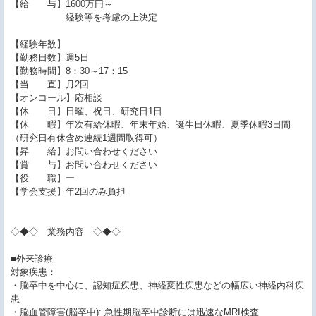
【給 与】1600万円～
経験等を考慮の上決定
【経験年数】
【勤務日数】週5日
【勤務時間】8：30～17：15
【当 直】月2回
【オンコール】応相談
【休 日】日曜、祝日、研究日1日
【休 暇】年次有給休暇、年末年始、誕生日休暇、夏季休暇3日間
（研究日有休含め連続1週間取得可）
【昇 給】お問い合わせください
【賞 与】お問い合わせください
【役 職】ー
【学会支援】年2回のみ負担
◇◆◇ 業務内容 ◇◆◇
■外来診療
対象疾患：
・脳卒中を中心に、認知症疾患、神経変性疾患などの幅広い神経内科疾
患
・脳血管障害(脳卒中): 急性期脳卒中診断には迅速なMRI検査