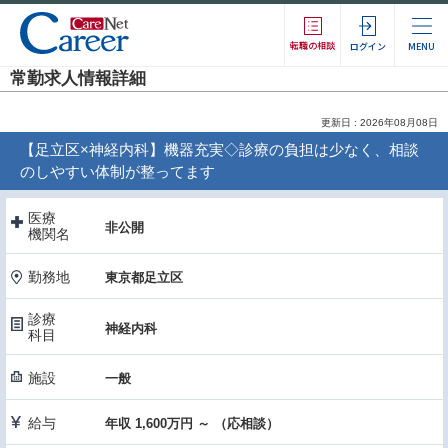
転職の相談
ログイン
MENU
常勤求人情報詳細
更新日 : 2026年08月08日
【足立区×神経内科】機器充実◇診療の負担は少なく、相談
のしやすい体制が整ってます
医療
非公開
機関名
勤務地
東京都足立区
診療
神経内科
科目
施設
一般
給与
年収 1,600万円 ～ （応相談）