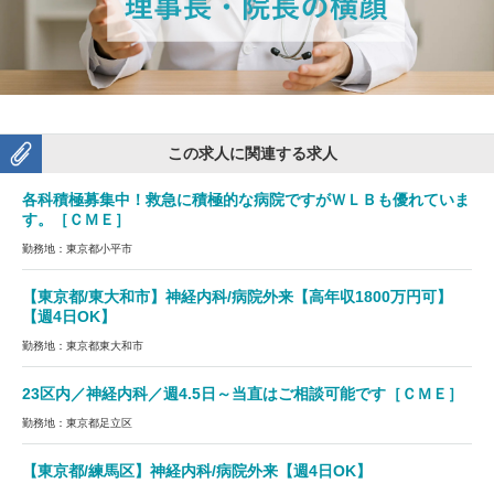
この求人に関連する求人
各科積極募集中！救急に積極的な病院ですがＷＬＢも優れていま
す。［ＣＭＥ］
勤務地：東京都小平市
【東京都/東大和市】神経内科/病院外来【高年収1800万円可】
【週4日OK】
勤務地：東京都東大和市
23区内／神経内科／週4.5日～当直はご相談可能です［ＣＭＥ］
勤務地：東京都足立区
【東京都/練馬区】神経内科/病院外来【週4日OK】