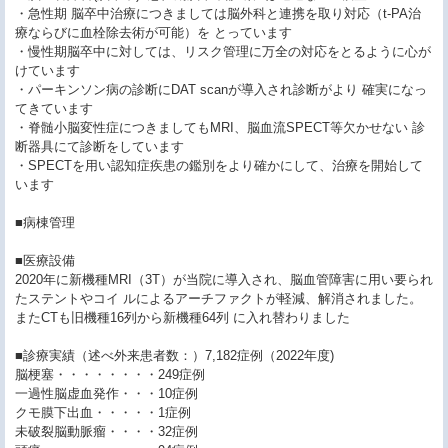
・急性期 脳卒中治療につきましては脳外科と連携を取り対応（t-PA治
療ならびに血栓除去術が可能）を とっています
・慢性期脳卒中に対しては、リスク管理に万全の対応をとるように心が
けています
・パーキンソン病の診断にDAT scanが導入され診断がより 確実になっ
てきています
・脊髄小脳変性症につきましてもMRI、脳血流SPECT等欠かせない 診
断器具にて診断をしています
・SPECTを用い認知症疾患の鑑別をより確かにして、治療を開始して
います
■病棟管理
■医療設備
2020年に新機種MRI（3T）が当院に導入され、脳血管障害に用い要られ
たステントやコイ ルによるアーチファクトが軽減、解消されました。
またCTも旧機種16列から新機種64列 に入れ替わりました
■診療実績（述べ外来患者数：）7,182症例（2022年度)
脳梗塞・・・・・・・・249症例
一過性脳虚血発作・・・10症例
クモ膜下出血・・・・・1症例
未破裂脳動脈瘤・・・・32症例