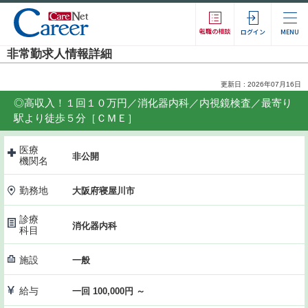
転職の相談
ログイン
MENU
非常勤求人情報詳細
更新日 : 2026年07月16日
◎高収入！１回１０万円／消化器内科／内視鏡検査／最寄り
駅より徒歩５分［ＣＭＥ］
医療
非公開
機関名
勤務地
大阪府寝屋川市
診療
消化器内科
科目
施設
一般
給与
一回 100,000円 ～