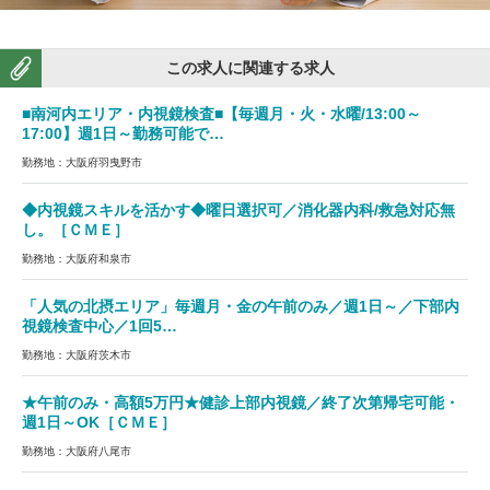
この求人に関連する求人
■南河内エリア・内視鏡検査■【毎週月・火・水曜/13:00～
17:00】週1日～勤務可能で…
勤務地：大阪府羽曳野市
◆内視鏡スキルを活かす◆曜日選択可／消化器内科/救急対応無
し。［ＣＭＥ］
勤務地：大阪府和泉市
「人気の北摂エリア」毎週月・金の午前のみ／週1日～／下部内
視鏡検査中心／1回5…
勤務地：大阪府茨木市
★午前のみ・高額5万円★健診上部内視鏡／終了次第帰宅可能・
週1日～OK［ＣＭＥ］
勤務地：大阪府八尾市