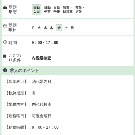
勤務
日勤
日勤
日勤
当直・
夜診・
形態
１日
午前
午後
日当直
夕診
勤務
月
火
水
木
金
土
日
曜日
時間
9：00～17：00
こだわ
内視鏡検査
り条件
求人のポイント
【募集科目】：消化器内科
【救急指定】：有
【業務内容】：内視鏡検査
【勤務曜日】：毎週金曜日
【勤務時間】：9：00～17：00