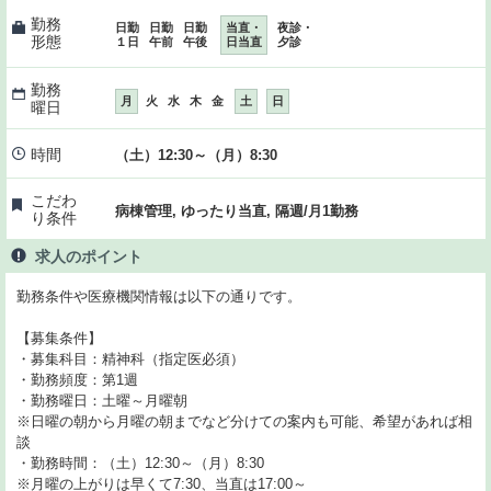
勤務
日勤
日勤
日勤
当直・
夜診・
形態
１日
午前
午後
日当直
夕診
勤務
月
火
水
木
金
土
日
曜日
時間
（土）12:30～（月）8:30
こだわ
病棟管理, ゆったり当直, 隔週/月1勤務
り条件
求人のポイント
勤務条件や医療機関情報は以下の通りです。
【募集条件】
・募集科目：精神科（指定医必須）
・勤務頻度：第1週
・勤務曜日：土曜～月曜朝
※日曜の朝から月曜の朝までなど分けての案内も可能、希望があれば相
談
・勤務時間：（土）12:30～（月）8:30
※月曜の上がりは早くて7:30、当直は17:00～