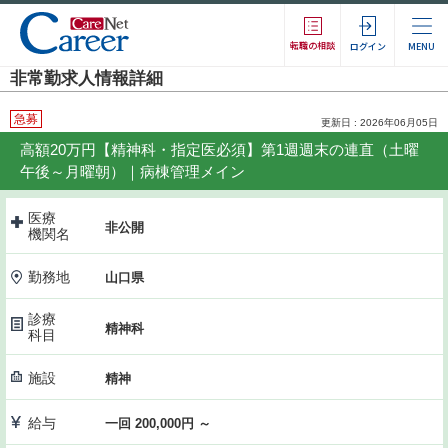
転職の相談
ログイン
MENU
非常勤求人情報詳細
急募
更新日 : 2026年06月05日
高額20万円【精神科・指定医必須】第1週週末の連直（土曜
午後～月曜朝）｜病棟管理メイン
医療
非公開
機関名
勤務地
山口県
診療
精神科
科目
施設
精神
給与
一回 200,000円 ～