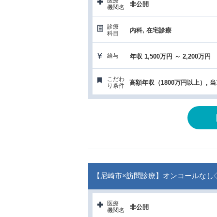
医療
非公開
機関名
診療
内科, 在宅診療
科目
給与
年収 1,500万円 ～ 2,200万円
こだわ
高額年収（1800万円以上）, 
り条件
【尼崎市×訪問診療】オンコールなし
医療
非公開
機関名