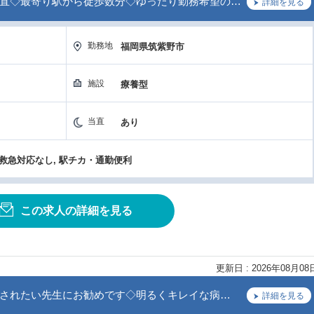
直◇最寄り駅から徒歩数分◇ゆったり勤務希望の…
詳細を見る
勤務地
福岡県筑紫野市
施設
療養型
当直
あり
 救急対応なし, 駅チカ・通勤便利
この求人の詳細を見る
更新日 : 2026年08月08
されたい先生にお勧めです◇明るくキレイな病…
詳細を見る