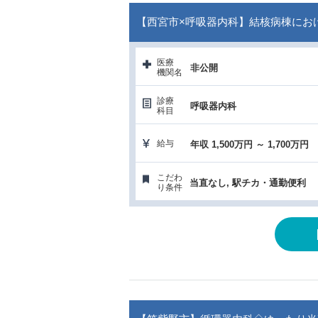
【西宮市×呼吸器内科】結核病棟にお
医療
非公開
機関名
診療
呼吸器内科
科目
給与
年収 1,500万円 ～ 1,700万円
こだわ
当直なし, 駅チカ・通勤便利
り条件