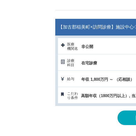
【加古郡稲美町×訪問診療】施設中心◇
医療
非公開
機関名
診療
在宅診療
科目
給与
年収 1,800万円 ～ （応相談）
こだわ
高額年収（1800万円以上）, 
り条件