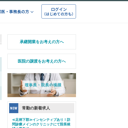
ログイン
業医・事務長の方
（はじめての方も）
承継開業をお考えの方へ
医院の譲渡をお考えの方へ
常勤の新着求人
≪足柄下郡≫インセンティブあり！訪
問診療メインのクリニックにて院長候