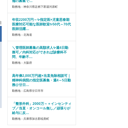
補の募集で…
勤務地：神奈川県足柄下郡湯河原町
年収2200万円～✨指定医×児童思春期
日
医療対応可能な医師歓迎✨50代～70代
医師活躍…
勤務地：北海道
＼管理医師募集の高額求人✨週4日勤
務可／内科対応ができれば診療科不
問、年齢不…
勤務地：大阪府
高年俸2,000万円超×当直免除相談可｜
精神科病院の指定医募集・週4～5日勤
務@廿日…
勤務地：広島県廿日市市
「整形外科」2000万～＋インセンティ
ブ／当直・オンコール無し／頑張りが
給与に反…
勤務地：兵庫県加古郡稲美町