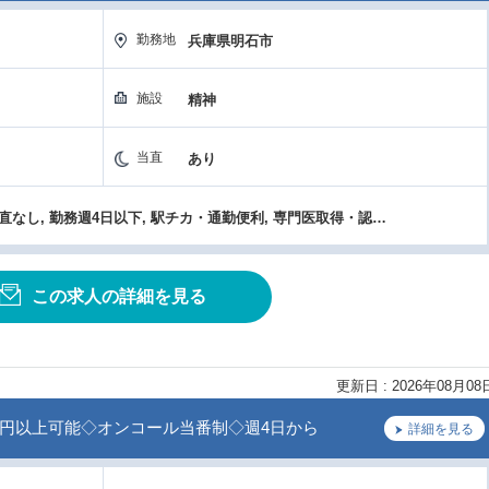
勤務地
兵庫県明石市
施設
精神
当直
あり
高額年収（1800万円以上）, 当直なし, 勤務週4日以下, 駅チカ・通勤便利, 専門医取得・認定施設, 医療機器・設備充実, 転科OK・未経験歓迎
この求人の詳細を見る
更新日 : 2026年08月08
0万円以上可能◇オンコール当番制◇週4日から
詳細を見る