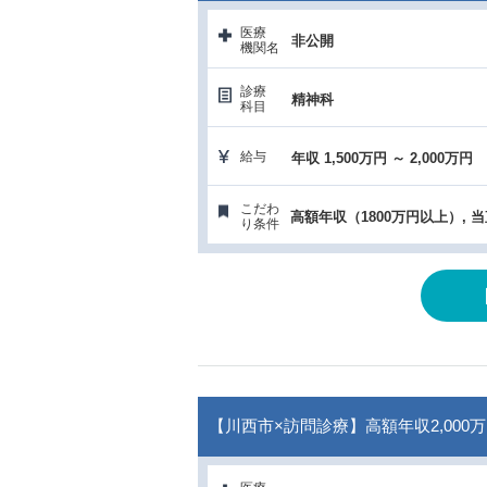
医療
非公開
機関名
診療
精神科
科目
給与
年収 1,500万円 ～ 2,000万円
こだわ
り条件
【川西市×訪問診療】高額年収2,00