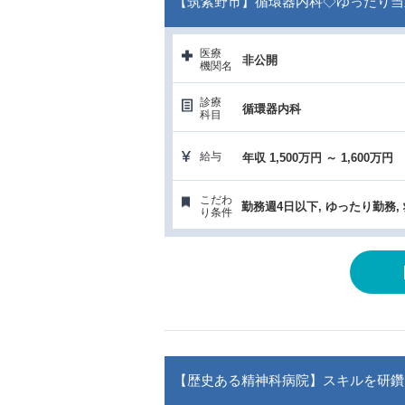
【筑紫野市】循環器内科◇ゆったり当
医療
非公開
機関名
診療
循環器内科
科目
給与
年収 1,500万円 ～ 1,600万円
こだわ
勤務週4日以下, ゆったり勤務,
り条件
【歴史ある精神科病院】スキルを研鑽