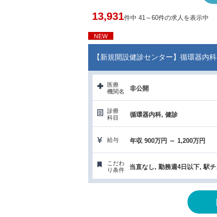
13,931
件中 41～60件の求人を表示中
NEW
【新規開設健診センター】循環器内科
医療
非公開
機関名
診療
循環器内科, 健診
科目
給与
年収 900万円 ～ 1,200万円
こだわ
当直なし, 勤務週4日以下, 駅
り条件