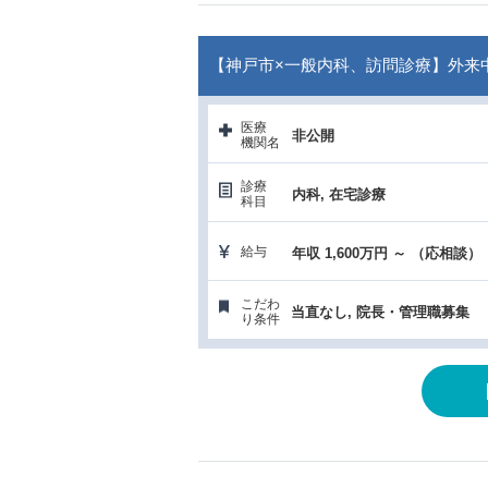
【神戸市×一般内科、訪問診療】外来
医療
非公開
機関名
診療
内科, 在宅診療
科目
給与
年収 1,600万円 ～ （応相談）
こだわ
当直なし, 院長・管理職募集
り条件