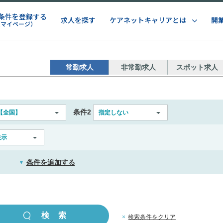
条件を登録する
求人を探す
ケアネットキャリアとは
開
（マイページ）
常勤求人
非常勤求人
スポット求人
条件2
【全国】
指定しない
表示
条件を追加する
▼
×
検索条件をクリア