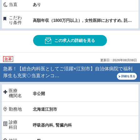
当直
あり
こだわ
高額年収（1800万円以上）, 女性医師におすすめ, 託児所あり
り条件
この求人の詳細を見る
急募
更新日 : 2026年08月08日
急募！【総合内科医としてご活躍×江別市】自治体病院で福利
厚生も充実◇当直オンコ…
詳細を見る
医療
非公開
機関名
勤務地
北海道江別市
診療
呼吸器内科, 腎臓内科
科目