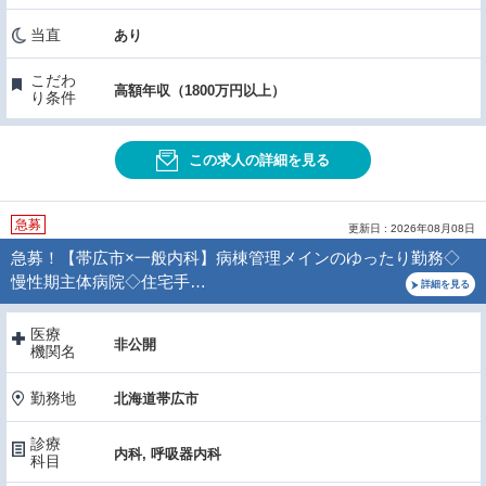
当直
あり
こだわ
高額年収（1800万円以上）
り条件
この求人の詳細を見る
急募
更新日 : 2026年08月08日
急募！【帯広市×一般内科】病棟管理メインのゆったり勤務◇
慢性期主体病院◇住宅手…
詳細を見る
医療
非公開
機関名
勤務地
北海道帯広市
診療
内科, 呼吸器内科
科目