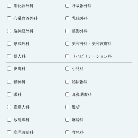
消化器外科
呼吸器外科
心臓血管外科
乳腺外科
脳神経外科
整形外科
形成外科
美容外科・美容皮膚科
婦人科
リハビリテーション科
皮膚科
小児科
精神科
泌尿器科
眼科
耳鼻咽喉科
産婦人科
透析
放射線科
麻酔科
病理診断科
救急科