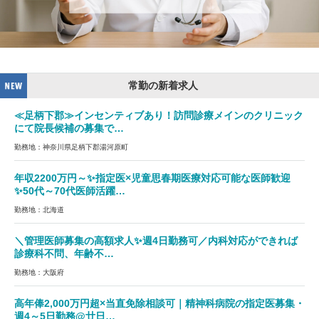
常勤の新着求人
≪足柄下郡≫インセンティブあり！訪問診療メインのクリニック
にて院長候補の募集で…
勤務地：神奈川県足柄下郡湯河原町
年収2200万円～✨指定医×児童思春期医療対応可能な医師歓迎
✨50代～70代医師活躍…
勤務地：北海道
＼管理医師募集の高額求人✨週4日勤務可／内科対応ができれば
診療科不問、年齢不…
勤務地：大阪府
高年俸2,000万円超×当直免除相談可｜精神科病院の指定医募集・
週4～5日勤務@廿日…