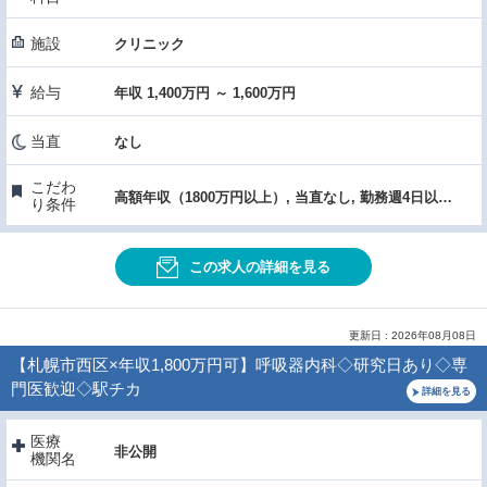
施設
クリニック
給与
年収 1,400万円 ～ 1,600万円
当直
なし
こだわ
高額年収（1800万円以上）, 当直なし, 勤務週4日以下, 60歳以上OK
り条件
この求人の詳細を見る
更新日 : 2026年08月08日
【札幌市西区×年収1,800万円可】呼吸器内科◇研究日あり◇専
門医歓迎◇駅チカ
詳細を見る
医療
非公開
機関名