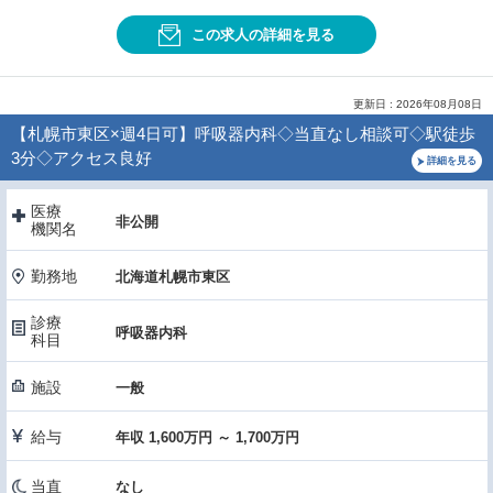
この求人の詳細を見る
更新日 : 2026年08月08日
【札幌市東区×週4日可】呼吸器内科◇当直なし相談可◇駅徒歩
3分◇アクセス良好
詳細を見る
医療
非公開
機関名
勤務地
北海道札幌市東区
診療
呼吸器内科
科目
施設
一般
給与
年収 1,600万円 ～ 1,700万円
当直
なし