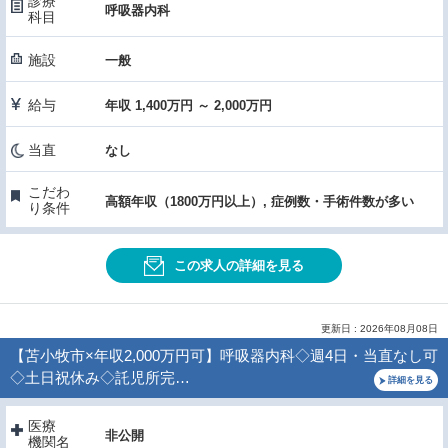
診療
呼吸器内科
科目
施設
一般
給与
年収 1,400万円 ～ 2,000万円
当直
なし
こだわ
高額年収（1800万円以上）, 症例数・手術件数が多い
り条件
この求人の詳細を見る
更新日 : 2026年08月08日
【苫小牧市×年収2,000万円可】呼吸器内科◇週4日・当直なし可
◇土日祝休み◇託児所完…
詳細を見る
医療
非公開
機関名