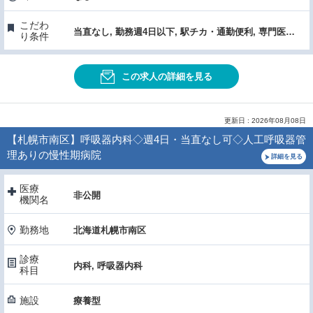
こだわ
当直なし, 勤務週4日以下, 駅チカ・通勤便利, 専門医取得・認定施設, 症例数・手術件数が多い, 女性医師におすすめ
り条件
この求人の詳細を見る
更新日 : 2026年08月08日
【札幌市南区】呼吸器内科◇週4日・当直なし可◇人工呼吸器管
理ありの慢性期病院
詳細を見る
医療
非公開
機関名
勤務地
北海道札幌市南区
診療
内科, 呼吸器内科
科目
施設
療養型