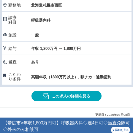
勤務地
北海道札幌市西区
診療
呼吸器内科
科目
施設
一般
給与
年収 1,200万円 ～ 1,800万円
当直
あり
こだわ
高額年収（1800万円以上）, 駅チカ・通勤便利
り条件
この求人の詳細を見る
更新日 : 2026年08月08日
【帯広市×年収1,800万円可】呼吸器内科◇週4日可◇当直免除可
◇外来のみ相談可
詳細を見る