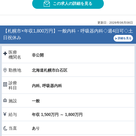
この求人の詳細を見る
更新日 : 2026年08月08日
【札幌市×年収1,800万円】一般内科・呼吸器内科◇週4日可◇土
日祝休み
詳細を見る
医療
非公開
機関名
勤務地
北海道札幌市白石区
診療
内科, 呼吸器内科
科目
施設
一般
給与
年収 1,500万円 ～ 1,800万円
当直
あり