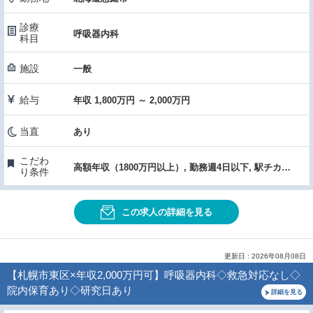
診療
呼吸器内科
科目
施設
一般
給与
年収 1,800万円 ～ 2,000万円
当直
あり
こだわ
高額年収（1800万円以上）, 勤務週4日以下, 駅チカ・通勤便利, 女性医師におすすめ, 託児所あり
り条件
この求人の詳細を見る
更新日 : 2026年08月08日
【札幌市東区×年収2,000万円可】呼吸器内科◇救急対応なし◇
院内保育あり◇研究日あり
詳細を見る