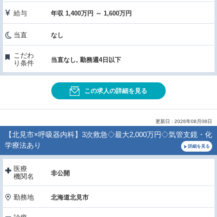
給与
年収 1,400万円 ～ 1,600万円
当直
なし
こだわ
当直なし, 勤務週4日以下
り条件
この求人の詳細を見る
更新日 : 2026年08月08日
【北見市×呼吸器内科】3次救急◇最大2,000万円◇気管支鏡・化
学療法あり
詳細を見る
医療
非公開
機関名
勤務地
北海道北見市