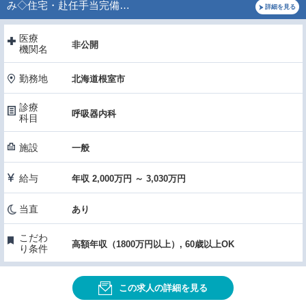
み◇住宅・赴任手当完備…
詳細を見る
医療
非公開
機関名
勤務地
北海道根室市
診療
呼吸器内科
科目
施設
一般
給与
年収 2,000万円 ～ 3,030万円
当直
あり
こだわ
高額年収（1800万円以上）, 60歳以上OK
り条件
この求人の詳細を見る