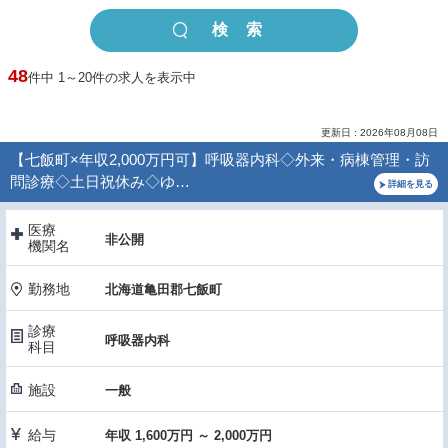
48
件中 1～20件の求人を表示中
更新日 : 2026年08月08日
【七飯町×年収2,000万円可】呼吸器内科◇外来・病棟管理・訪
問診療◇土日祝休み◇ゆ…
詳細を見る
医療
非公開
機関名
勤務地
北海道亀田郡七飯町
診療
呼吸器内科
科目
施設
一般
給与
年収 1,600万円 ～ 2,000万円