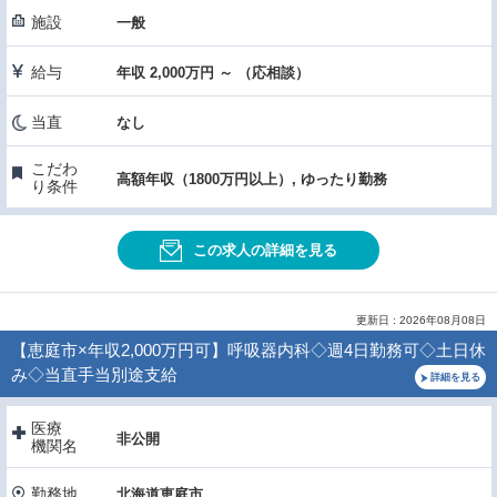
施設
一般
給与
年収 2,000万円 ～ （応相談）
当直
なし
こだわ
高額年収（1800万円以上）, ゆったり勤務
り条件
この求人の詳細を見る
更新日 : 2026年08月08日
【恵庭市×年収2,000万円可】呼吸器内科◇週4日勤務可◇土日休
み◇当直手当別途支給
詳細を見る
医療
非公開
機関名
勤務地
北海道恵庭市