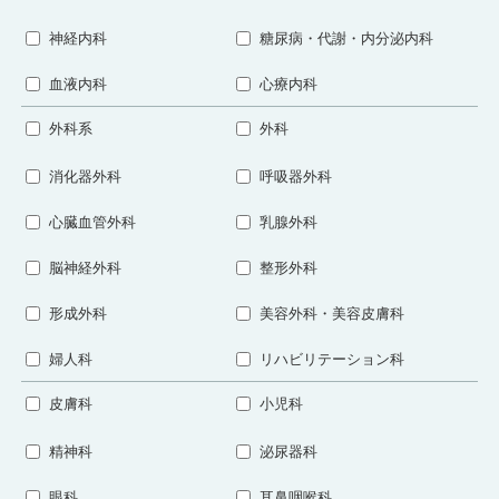
神経内科
糖尿病・代謝・内分泌内科
血液内科
心療内科
外科系
外科
消化器外科
呼吸器外科
心臓血管外科
乳腺外科
脳神経外科
整形外科
形成外科
美容外科・美容皮膚科
婦人科
リハビリテーション科
皮膚科
小児科
精神科
泌尿器科
眼科
耳鼻咽喉科