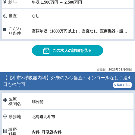
給与
年収 1,500万円 ～ 2,500万円
当直
なし
こだわ
高額年収（1800万円以上）, 当直なし, 医療機器・設備充実
り条件
この求人の詳細を見る
更新日 : 2026年08月08日
【北斗市×呼吸器内科】外来のみ◇当直・オンコールなし◇週4
日も検討可
詳細を見る
医療
非公開
機関名
勤務地
北海道北斗市
診療
内科, 呼吸器内科
科目