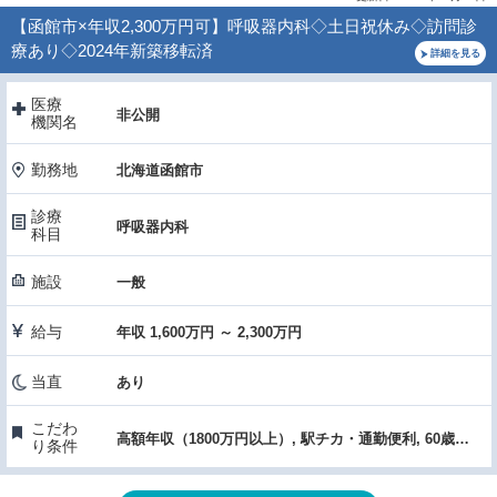
【函館市×年収2,300万円可】呼吸器内科◇土日祝休み◇訪問診
療あり◇2024年新築移転済
詳細を見る
医療
非公開
機関名
勤務地
北海道函館市
診療
呼吸器内科
科目
施設
一般
給与
年収 1,600万円 ～ 2,300万円
当直
あり
こだわ
高額年収（1800万円以上）, 駅チカ・通勤便利, 60歳以上OK
り条件