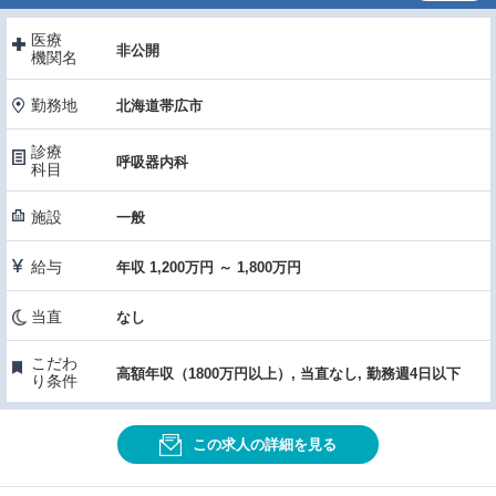
医療
非公開
機関名
勤務地
北海道帯広市
診療
呼吸器内科
科目
施設
一般
給与
年収 1,200万円 ～ 1,800万円
当直
なし
こだわ
高額年収（1800万円以上）, 当直なし, 勤務週4日以下
り条件
この求人の詳細を見る