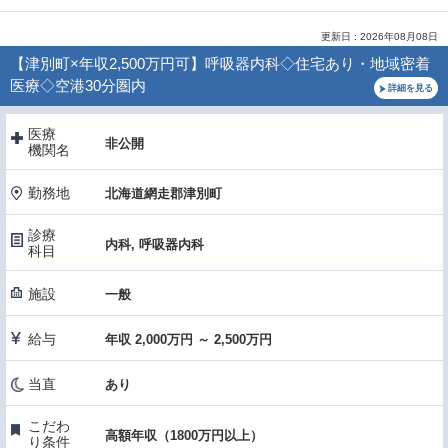
更新日 : 2026年08月08日
【津別町×年収2,500万円可】呼吸器内科◇住宅あり・地域密着
医療◇空港30分圏内
詳細を見る
医療
非公開
機関名
勤務地
北海道網走郡津別町
診療
内科, 呼吸器内科
科目
施設
一般
給与
年収 2,000万円 ～ 2,500万円
当直
あり
こだわ
高額年収（1800万円以上）
り条件