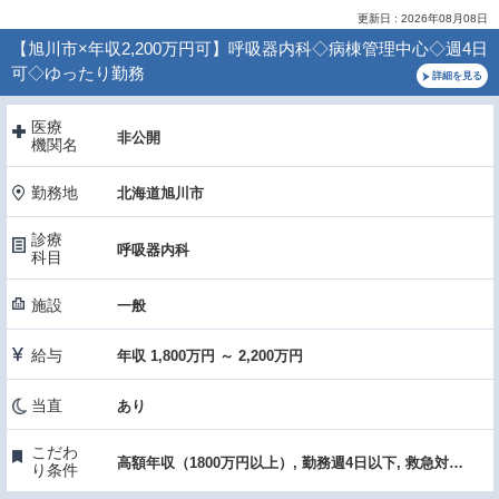
更新日 : 2026年08月08日
【旭川市×年収2,200万円可】呼吸器内科◇病棟管理中心◇週4日
可◇ゆったり勤務
詳細を見る
医療
非公開
機関名
勤務地
北海道旭川市
診療
呼吸器内科
科目
施設
一般
給与
年収 1,800万円 ～ 2,200万円
当直
あり
こだわ
高額年収（1800万円以上）, 勤務週4日以下, 救急対応なし, 医療機器・設備充実
り条件