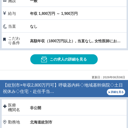
施設
一般
給与
年収 1,800万円 ～ 1,900万円
当直
なし
こだわ
高額年収（1800万円以上）, 当直なし, 女性医師におすすめ, 託児所あり
り条件
この求人の詳細を見る
更新日 : 2026年08月08日
【紋別市×年収2,800万円可】呼吸器内科◇地域基幹病院◇土日
祝休み◇住宅・赴任手当…
詳細を見る
医療
非公開
機関名
勤務地
北海道紋別市