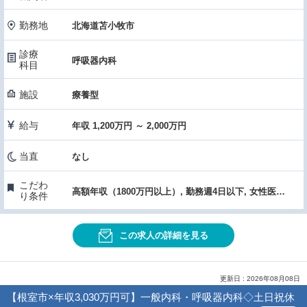
勤務地
北海道苫小牧市
診療
呼吸器内科
科目
施設
療養型
給与
年収 1,200万円 ～ 2,000万円
当直
なし
こだわ
高額年収（1800万円以上）, 勤務週4日以下, 女性医師におすすめ, 託児所あり
り条件
この求人の詳細を見る
更新日 : 2026年08月08日
【根室市×年収3,030万円可】一般内科・呼吸器内科◇土日祝休