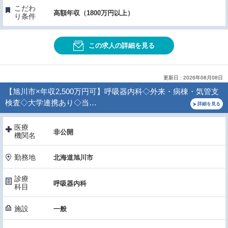
こだわ
高額年収（1800万円以上）
り条件
この求人の詳細を見る
更新日 : 2026年08月08日
【旭川市×年収2,500万円可】呼吸器内科◇外来・病棟・気管支
検査◇大学連携あり◇当…
詳細を見る
医療
非公開
機関名
勤務地
北海道旭川市
診療
呼吸器内科
科目
施設
一般