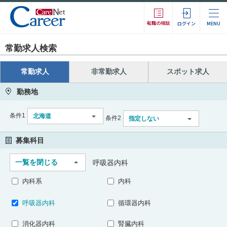
転職の相談
ログイン
MENU
常勤求人検索
常勤求人
非常勤求人
スポット求人
勤務地
条件1
北海道
条件2
指定しない
募集科目
一覧を閉じる
呼吸器内科
内科系
内科
呼吸器内科
循環器内科
消化器内科
腎臓内科