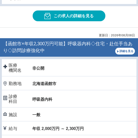
この求人の詳細を見る
更新日 : 2026年08月08日
【函館市×年収2,300万円可能】呼吸器内科◇住宅・赴任手当あ
り◇訪問診療強化中
詳細を見る
医療
非公開
機関名
勤務地
北海道函館市
診療
呼吸器内科
科目
施設
一般
給与
年収 2,000万円 ～ 2,300万円