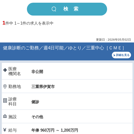
1
件中 1～1件の求人を表示中
更新日 : 2026年05月02日
健康診断のご勤務／週4日可能／ゆとり／三重中心［ＣＭＥ］
詳細を見る
医療
非公開
機関名
勤務地
三重県伊賀市
診療
健診
科目
施設
その他
給与
年俸 960万円 ～ 1,200万円