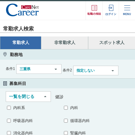
転職の相談
ログイン
MENU
常勤求人検索
常勤求人
非常勤求人
スポット求人
勤務地
条件1
三重県
条件2
指定しない
募集科目
一覧を閉じる
健診
内科系
内科
呼吸器内科
循環器内科
消化器内科
腎臓内科