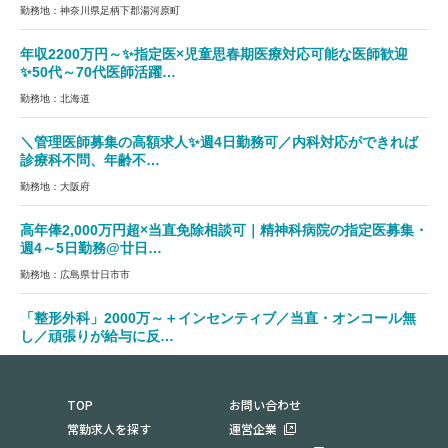
勤務地：神奈川県足柄下郡湯河原町
年収2200万円～✨指定医×児童思春期医療対応可能な医師歓迎
✨50代～70代医師活躍…
勤務地：北海道
＼管理医師募集の高額求人✨週4日勤務可／内科対応ができれば
診療科不問、年齢不…
勤務地：大阪府
高年俸2,000万円超×当直免除相談可｜精神科病院の指定医募集・
週4～5日勤務@廿日…
勤務地：広島県廿日市市
「整形外科」2000万～＋インセンティブ／当直・オンコール無
し／頑張りが給与に反…
勤務地：兵庫県加古郡稲美町
TOP
お問い合わせ
常勤求人を探す
運営企業