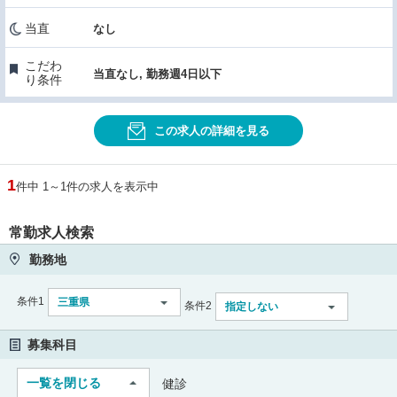
当直
なし
こだわ
当直なし, 勤務週4日以下
り条件
この求人の詳細を見る
1
件中 1～1件の求人を表示中
常勤求人検索
勤務地
条件1
三重県
条件2
指定しない
募集科目
一覧を閉じる
健診