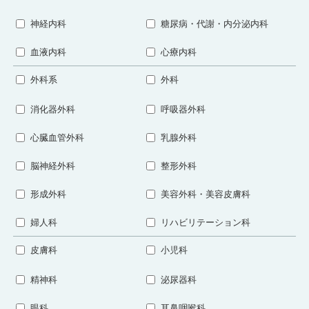
神経内科
糖尿病・代謝・内分泌内科
血液内科
心療内科
外科系
外科
消化器外科
呼吸器外科
心臓血管外科
乳腺外科
脳神経外科
整形外科
形成外科
美容外科・美容皮膚科
婦人科
リハビリテーション科
皮膚科
小児科
精神科
泌尿器科
眼科
耳鼻咽喉科