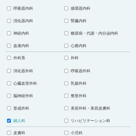
呼吸器内科
循環器内科
消化器内科
腎臓内科
神経内科
糖尿病・代謝・内分泌内科
血液内科
心療内科
外科系
外科
消化器外科
呼吸器外科
心臓血管外科
乳腺外科
脳神経外科
整形外科
形成外科
美容外科・美容皮膚科
婦人科
リハビリテーション科
皮膚科
小児科