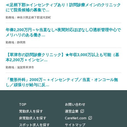
≪足柄下郡≫インセンティブあり！訪問診療メインのクリニック
にて院長候補の募集で…
勤務地：神奈川県足柄下郡湯河原町
年俸2,200万円～✨当直なし×夜間対応ほぼなし◎透析管理中心で
メリハリのある働き…
勤務地：静岡県
【草津市の訪問診療クリニック】★年収3,000万以上も可能（基
本2,200万＋インセン…
勤務地：滋賀県草津市
「整形外科」2000万～＋インセンティブ／当直・オンコール無
し／頑張りが給与に反…
勤務地：兵庫県加古郡稲美町
TOP
お問い合わせ
常勤求人を探す
運営企業
非常勤求人を探す
CareNet.com
スポット求人を探す
サイトマップ