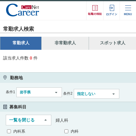
転職の相談
ログイン
MENU
常勤求人検索
常勤求人
非常勤求人
スポット求人
該当求人件数
0
件
勤務地
条件1
岩手県
条件2
指定しない
募集科目
一覧を閉じる
婦人科
内科系
内科