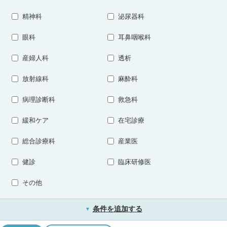
精神科
泌尿器科
眼科
耳鼻咽喉科
産婦人科
透析
放射線科
麻酔科
病理診断科
救急科
緩和ケア
在宅診療
総合診療科
産業医
健診
臨床研修医
その他
条件を追加する
▼