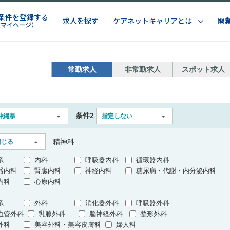
条件を登録する
求人を探す
ケアネットキャリアとは
開
（マイページ）
常勤求人
非常勤求人
スポット求人
条件2
沖縄県
指定しない
精神科
閉じる
系
内科
呼吸器内科
循環器内科
器内科
腎臓内科
神経内科
糖尿病・代謝・内分泌内科
内科
心療内科
系
外科
消化器外科
呼吸器外科
血管外科
乳腺外科
脳神経外科
整形外科
外科
美容外科・美容皮膚科
婦人科