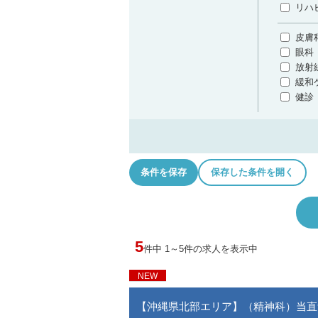
リハ
皮膚
眼科
放射
緩和
健診
条件を保存
保存した条件を開く
5
件中 1～5件の求人を表示中
NEW
【沖縄県北部エリア】（精神科）当直無