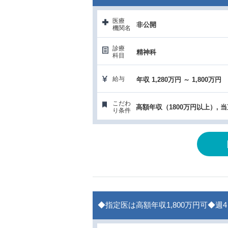
医療
非公開
機関名
診療
精神科
科目
給与
年収 1,280万円 ～ 1,800万円
こだわ
高額年収（1800万円以上）, 
り条件
◆指定医は高額年収1,800万円可◆