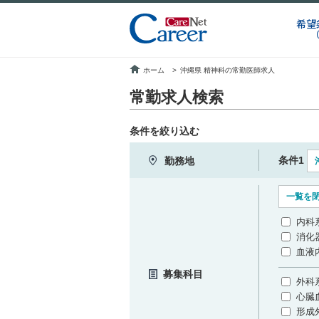
希望
ホーム
>
沖縄県 精神科の常勤医師求人
常勤求人検索
条件を絞り込む
条件1
勤務地
一覧を
内科
消化
血液
募集科目
外科
心臓
形成