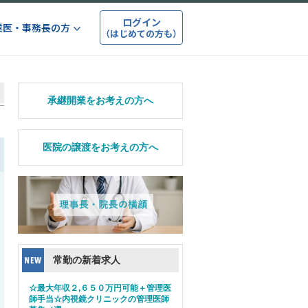
ログイン
業医・事務長の方
（はじめての方も）
承継開業をお考えの方へ
医院の譲渡をお考えの方へ
常勤の新着求人
☆最大年収２,６５０万円可能＋管理医
師手当☆内視鏡クリニックの管理医師