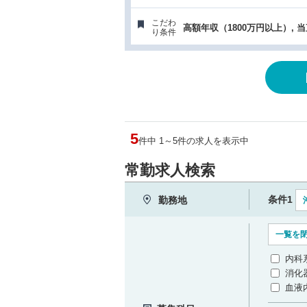
こだわ
高額年収（1800万円以上）, 
り条件
5
件中 1～5件の求人を表示中
常勤求人検索
条件1
勤務地
一覧を
内科
消化
血液