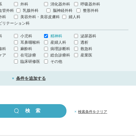
系
外科
消化器外科
呼吸器外科
血管外科
乳腺外科
脳神経外科
整形外科
外科
美容外科・美容皮膚科
婦人科
ビリテーション科
科
小児科
精神科
泌尿器科
耳鼻咽喉科
産婦人科
透析
線科
麻酔科
病理診断科
救急科
ケア
在宅診療
総合診療科
産業医
臨床研修医
その他
条件を追加する
▼
×
検索条件をクリア