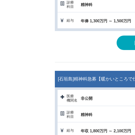
診療
精神科
科目
給与
年俸 1,300万円 ～ 1,500万円
[石垣島]精神科急募【暖かいところで仕
医療
非公開
機関名
診療
精神科
科目
給与
年収 1,800万円 ～ 2,100万円