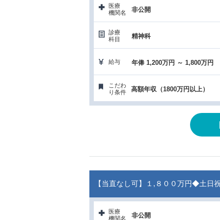
医療
非公開
機関名
診療
精神科
科目
給与
年俸 1,200万円 ～ 1,800万円
こだわ
高額年収（1800万円以上）
り条件
【当直なし可】１,８００万円◆土日
医療
非公開
機関名