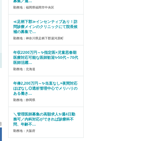
募集／週…
勤務地：福岡県福岡市中央区
≪足柄下郡≫インセンティブあり！訪
問診療メインのクリニックにて院長候
補の募集で…
勤務地：神奈川県足柄下郡湯河原町
年収2200万円～✨指定医×児童思春期
医療対応可能な医師歓迎✨50代～70代
医師活躍…
勤務地：北海道
年俸2,200万円～✨当直なし×夜間対応
ほぼなし◎透析管理中心でメリハリの
ある働き…
勤務地：静岡県
＼管理医師募集の高額求人✨週4日勤
務可／内科対応ができれば診療科不
日
問、年齢不…
勤務地：大阪府