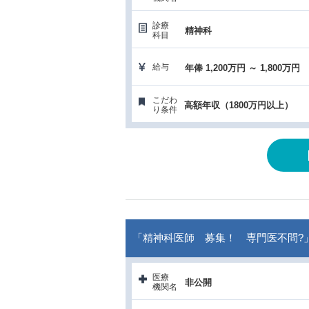
診療
精神科
科目
給与
年俸 1,200万円 ～ 1,800万円
こだわ
高額年収（1800万円以上）
り条件
「精神科医師 募集！ 専門医不問?
医療
非公開
機関名