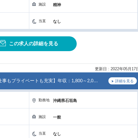
施設
精神
当直
なし
この求人の詳細を見る
更新日 : 2022年05月17
事もプライベートも充実】年収：1,800～2,0…
詳細を見る
勤務地
沖縄県石垣島
施設
一般
当直
なし