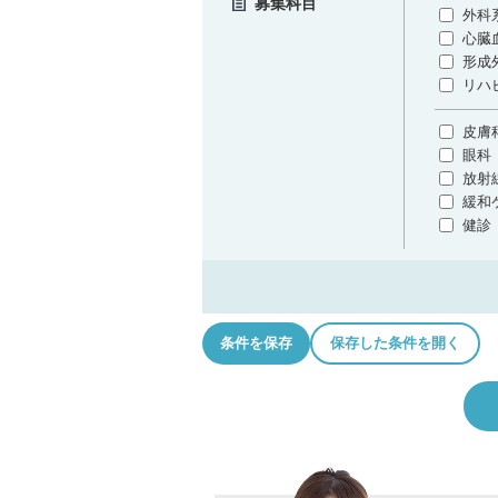
募集科目
外科
心臓
形成
リハ
皮膚
眼科
放射
緩和
健診
条件を保存
保存した条件を開く