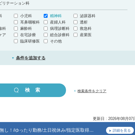
ビリテーション科
科
小児科
精神科
泌尿器科
耳鼻咽喉科
産婦人科
透析
線科
麻酔科
病理診断科
救急科
ケア
在宅診療
総合診療科
産業医
臨床研修医
その他
条件を追加する
▼
×
検索条件をクリア
更新日 : 2026年08月07
し！/ゆったり勤務/土日祝休み/指定医取得…
詳細を見る