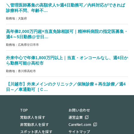
＼管理医師募集の高額求人✨週4日勤務可／内科対応ができれば
診療科不問、年齢不…
勤務地：大阪府
高年俸2,000万円超×当直免除相談可｜精神科病院の指定医募集・
週4～5日勤務@廿日…
勤務地：広島県廿日市市
外来中心で年俸1,800万円以上｜当直・オンコールなし、週4日か
ら勤務可能@高松市
勤務地：香川県高松市
【川越市】外来メインのクリニック／保険診療＋再生診療／週4
日～／車通勤可［Ｃ…
勤務地：埼玉県川越市豊田町3-11-2
TOP
お問い合わせ
常勤求人を探す
運営企業
非常勤求人を探す
CareNet.com
スポット求人を探す
サイトマップ