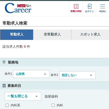
転職の相談
ログイン
MENU
常勤求人検索
常勤求人
非常勤求人
スポット求人
該当求人件数
0
件
勤務地
条件1
山形県
条件2
指定しない
募集科目
一覧を閉じる
放射線科
内科系
内科