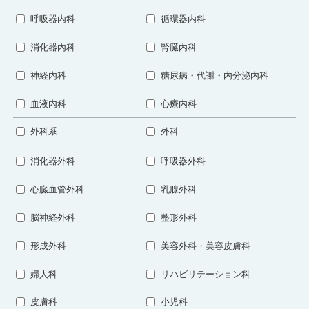
呼吸器内科
循環器内科
消化器内科
腎臓内科
神経内科
糖尿病・代謝・内分泌内科
血液内科
心療内科
外科系
外科
消化器外科
呼吸器外科
心臓血管外科
乳腺外科
脳神経外科
整形外科
形成外科
美容外科・美容皮膚科
婦人科
リハビリテーション科
皮膚科
小児科