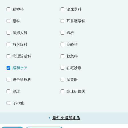
精神科
泌尿器科
眼科
耳鼻咽喉科
産婦人科
透析
放射線科
麻酔科
病理診断科
救急科
緩和ケア
在宅診療
総合診療科
産業医
健診
臨床研修医
その他
条件を追加する
▼