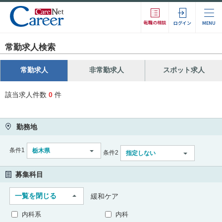
転職の相談
ログイン
MENU
常勤求人検索
常勤求人
非常勤求人
スポット求人
該当求人件数
0
件
勤務地
条件1
栃木県
条件2
指定しない
募集科目
一覧を閉じる
緩和ケア
内科系
内科