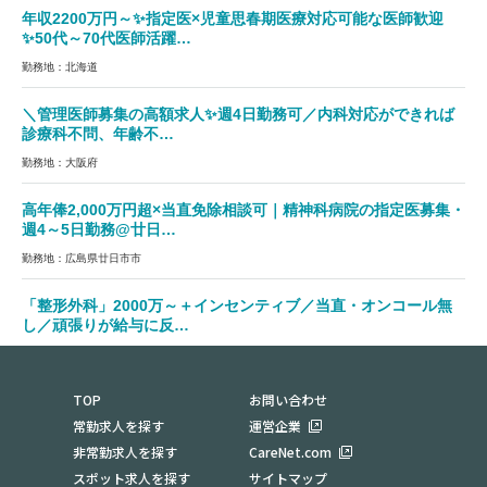
年収2200万円～✨指定医×児童思春期医療対応可能な医師歓迎
✨50代～70代医師活躍…
勤務地：北海道
＼管理医師募集の高額求人✨週4日勤務可／内科対応ができれば
診療科不問、年齢不…
勤務地：大阪府
高年俸2,000万円超×当直免除相談可｜精神科病院の指定医募集・
週4～5日勤務@廿日…
勤務地：広島県廿日市市
「整形外科」2000万～＋インセンティブ／当直・オンコール無
し／頑張りが給与に反…
勤務地：兵庫県加古郡稲美町
TOP
お問い合わせ
常勤求人を探す
運営企業
非常勤求人を探す
CareNet.com
スポット求人を探す
サイトマップ