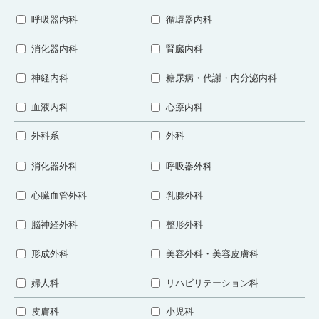
呼吸器内科
循環器内科
消化器内科
腎臓内科
神経内科
糖尿病・代謝・内分泌内科
血液内科
心療内科
外科系
外科
消化器外科
呼吸器外科
心臓血管外科
乳腺外科
脳神経外科
整形外科
形成外科
美容外科・美容皮膚科
婦人科
リハビリテーション科
皮膚科
小児科