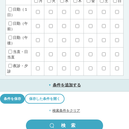
月
火
水
木
金
土
日
日勤（１
日）
日勤（午
前）
日勤（午
後）
当直・日
当直
夜診・夕
診
条件を追加する
▼
条件を保存
保存した条件を開く
×
検索条件をクリア