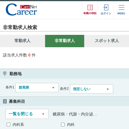
転職の相談
ログイン
MENU
非常勤求人検索
常勤求人
非常勤求人
スポット求人
該当求人件数
0
件
勤務地
条件1
群馬県
条件2
指定しない
募集科目
一覧を閉じる
糖尿病・代謝・内分泌内科
内科系
内科