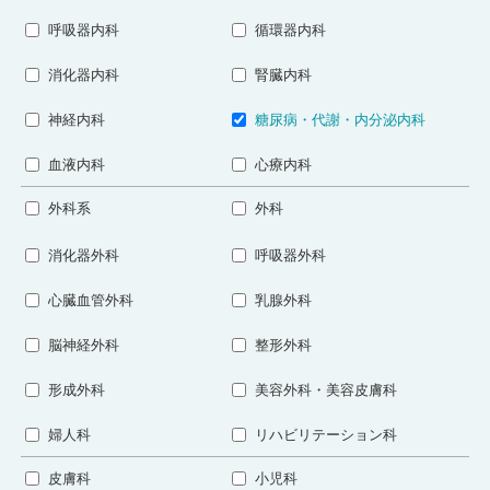
呼吸器内科
循環器内科
消化器内科
腎臓内科
神経内科
糖尿病・代謝・内分泌内科
血液内科
心療内科
外科系
外科
消化器外科
呼吸器外科
心臓血管外科
乳腺外科
脳神経外科
整形外科
形成外科
美容外科・美容皮膚科
婦人科
リハビリテーション科
皮膚科
小児科