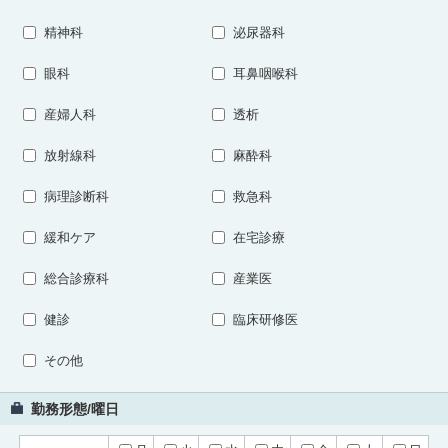
精神科
泌尿器科
眼科
耳鼻咽喉科
産婦人科
透析
放射線科
麻酔科
病理診断科
救急科
緩和ケア
在宅診療
総合診療科
産業医
健診
臨床研修医
その他
勤務形態/曜日