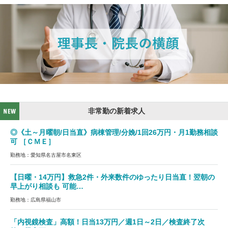
非常勤の新着求人
◎《土～月曜朝/日当直》病棟管理/分娩/1回26万円・月1勤務相談
可 ［ＣＭＥ］
勤務地：愛知県名古屋市名東区
【日曜・14万円】救急2件・外来数件のゆったり日当直！翌朝の
早上がり相談も 可能…
勤務地：広島県福山市
「内視鏡検査」高額！日当13万円／週1日～2日／検査終了次