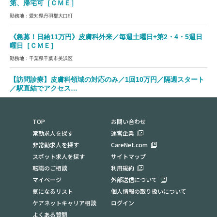
第、帰宅可［ＣＭＥ］
勤務地：愛知県丹羽郡大口町
《急募！日給11万円》皮膚科外来／毎週土曜日+第2・4・5週日
曜日［ＣＭＥ］
勤務地：千葉県千葉市美浜区
【訪問診療】皮膚科領域の対応のみ／1回10万円／隔週スタート
／駅直結でアクセス…
勤務地：大阪府大阪市中央区
TOP
お問い合わせ
常勤求人を探す
運営企業
非常勤求人を探す
CareNet.com
スポット求人を探す
サイトマップ
転職のご相談
利用規約
マイページ
外部送信について
気になるリスト
個人情報の取り扱いについて
ケアネットキャリア相談
ログイン
よくある質問