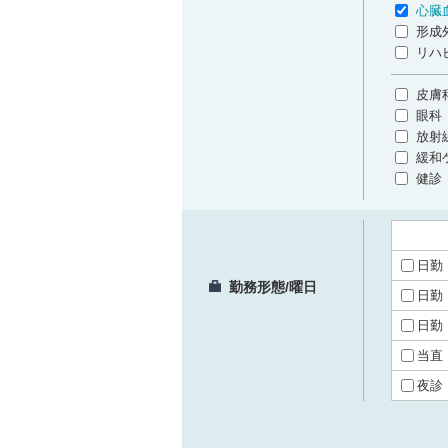
心臓
形成
リハ
皮膚
眼科
放射
緩和
健診
日勤
勤務形態/曜日
日勤
日勤
当直
夜診