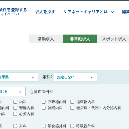
条件を登録する
求人を探す
ケアネットキャリアとは
開
（マイページ）
常勤求人
非常勤求人
スポット求人
条件2
岩手県
指定しない
心臓血管外科
閉じる
系
内科
呼吸器内科
循環器内科
器内科
腎臓内科
神経内科
糖尿病・代謝・内分泌内科
内科
心療内科
系
外科
消化器外科
呼吸器外科