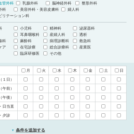
血管外科
乳腺外科
脳神経外科
整形外科
外科
美容外科・美容皮膚科
婦人科
ビリテーション科
科
小児科
精神科
泌尿器科
耳鼻咽喉科
産婦人科
透析
線科
麻酔科
病理診断科
救急科
ケア
在宅診療
総合診療科
産業医
臨床研修医
その他
月
火
水
木
金
土
日
（１日）
（午前）
（午後）
・日当直
・夕診
条件を追加する
▼