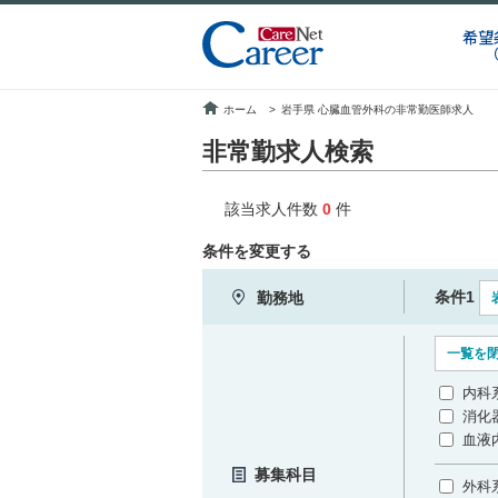
希望
ホーム
>
岩手県 心臓血管外科の非常勤医師求人
非常勤求人検索
該当求人件数
0
件
条件を変更する
条件1
勤務地
一覧を
内科
消化
血液
募集科目
外科