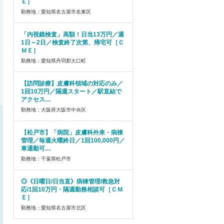
Ｅ］
勤務地：愛知県名古屋市名東区
「内視鏡検査」高額！日当13万円／週
1日～2日／検査終了次第、帰宅可［Ｃ
ＭＥ］
勤務地：愛知県丹羽郡大口町
【訪問診療】皮膚科領域の対応のみ／
1回10万円／隔週スタート／駅直結で
アクセス…
勤務地：大阪府大阪市中央区
【松戸市】「病院」皮膚科外来・病棟
管理／毎週火曜終日／1回100,000円／
車通勤可…
勤務地：千葉県松戸市
◎《日曜日/日当直》病棟管理/救急対
応/1回10万円・隔週勤務相談可［ＣＭ
Ｅ］
勤務地：愛知県名古屋市北区