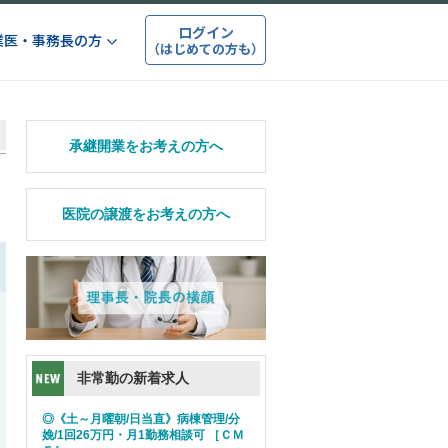
ログイン
業医・事務長の方
（はじめての方も）
承継開業をお考えの方へ
医院の譲渡をお考えの方へ
非常勤の新着求人
◎《土～月曜朝/日当直》病棟管理/分
娩/1回26万円・月1勤務相談可 ［ＣＭ