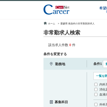
希望
ホーム
>
愛媛県 救急科の非常勤医師求人
非常勤求人検索
該当求人件数
0
件
条件を変更する
条件1
勤務地
一覧を
内科
消化
血液
募集科目
外科