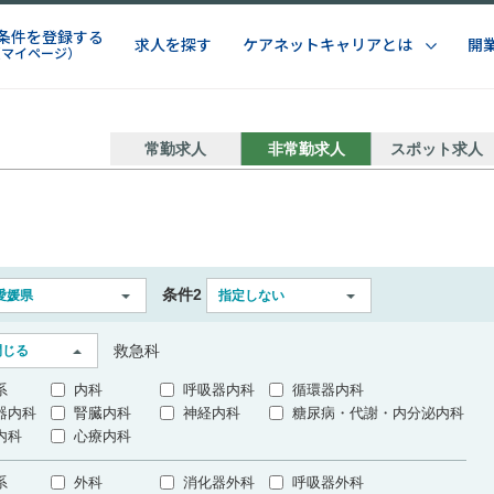
条件を登録する
求人を探す
ケアネットキャリアとは
開
（マイページ）
常勤求人
非常勤求人
スポット求人
条件2
愛媛県
指定しない
救急科
閉じる
系
内科
呼吸器内科
循環器内科
器内科
腎臓内科
神経内科
糖尿病・代謝・内分泌内科
内科
心療内科
系
外科
消化器外科
呼吸器外科