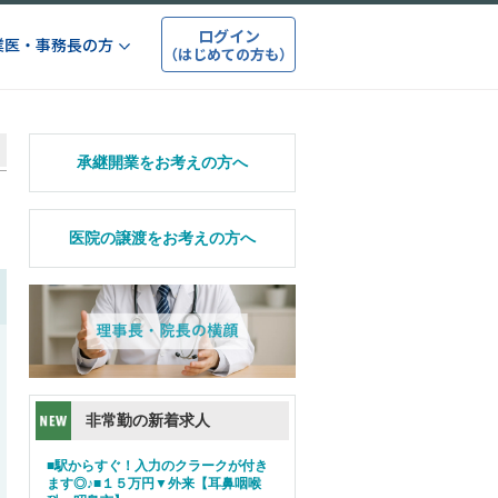
ログイン
業医・事務長の方
（はじめての方も）
承継開業をお考えの方へ
医院の譲渡をお考えの方へ
非常勤の新着求人
■駅からすぐ！入力のクラークが付き
ます◎♪■１５万円▼外来【耳鼻咽喉