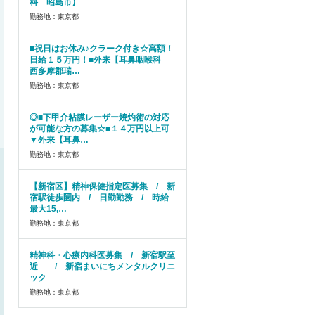
科 昭島市】
勤務地：東京都
■祝日はお休み♪クラーク付き☆高額！
日給１５万円！■外来【耳鼻咽喉科
西多摩郡瑞…
勤務地：東京都
◎■下甲介粘膜レーザー焼灼術の対応
が可能な方の募集☆■１４万円以上可
▼外来【耳鼻…
勤務地：東京都
【新宿区】精神保健指定医募集 / 新
宿駅徒歩圏内 / 日勤勤務 / 時給
最大15,…
勤務地：東京都
精神科・心療内科医募集 / 新宿駅至
近 / 新宿まいにちメンタルクリニ
ック
勤務地：東京都