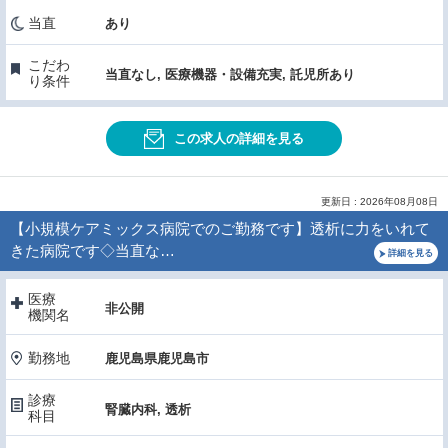
当直
あり
こだわ
当直なし, 医療機器・設備充実, 託児所あり
り条件
この求人の詳細を見る
更新日 : 2026年08月08日
【小規模ケアミックス病院でのご勤務です】透析に力をいれて
きた病院です◇当直な…
詳細を見る
医療
非公開
機関名
勤務地
鹿児島県鹿児島市
診療
腎臓内科, 透析
科目