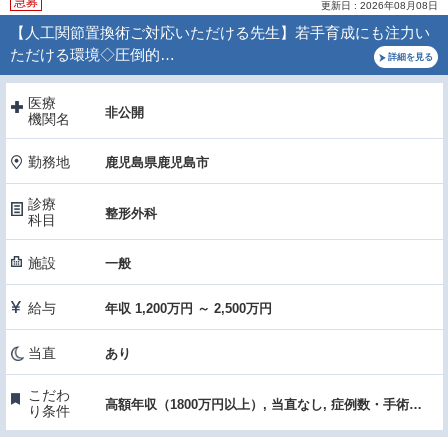
急募
更新日 : 2026年08月08日
【人工関節置換術ご対応いただける先生】若手育成にも注力い
ただける環境◇圧倒的…
詳細を見る
医療
非公開
機関名
勤務地
鹿児島県鹿児島市
診療
整形外科
科目
施設
一般
給与
年収 1,200万円 ～ 2,500万円
当直
あり
こだわ
高額年収（1800万円以上）, 当直なし, 症例数・手術件数が多い, 医療機器・設備充実, 先進的医療・高度な医療・特殊医療, 女性医師におすすめ, 託児所あり
り条件