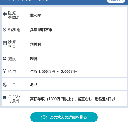
医療
非公開
機関名
勤務地
兵庫県明石市
診療
精神科
科目
施設
精神
給与
年収 1,500万円 ～ 2,000万円
当直
あり
こだわ
高額年収（1800万円以上）, 当直なし, 勤務週4日以下, 駅チカ・通勤便利, 専門医取得・認定施設, 医療機器・設備充実, 転科OK・未経験歓迎
り条件
この求人の詳細を見る