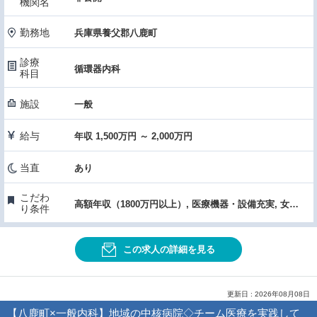
機関名
勤務地
兵庫県養父郡八鹿町
診療
循環器内科
科目
施設
一般
給与
年収 1,500万円 ～ 2,000万円
当直
あり
こだわ
高額年収（1800万円以上）, 医療機器・設備充実, 女性医師におすすめ, 60歳以上OK
り条件
この求人の詳細を見る
更新日 : 2026年08月08日
【八鹿町×一般内科】地域の中核病院◇チーム医療を実践して