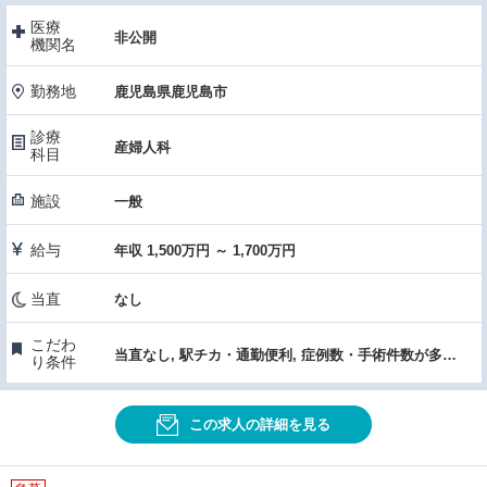
医療
非公開
機関名
勤務地
鹿児島県鹿児島市
診療
産婦人科
科目
施設
一般
給与
年収 1,500万円 ～ 1,700万円
当直
なし
こだわ
当直なし, 駅チカ・通勤便利, 症例数・手術件数が多い, 医療機器・設備充実
り条件
この求人の詳細を見る