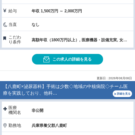
給与
年収 1,500万円 ～ 2,000万円
当直
なし
こだわ
高額年収（1800万円以上）, 医療機器・設備充実, 女性医師におすすめ, 60歳以上OK
り条件
この求人の詳細を見る
更新日 : 2026年08月08日
【八鹿町×泌尿器科】手術は少数◇地域の中核病院◇チーム医
療を実践しており、他科…
詳細を見る
医療
非公開
機関名
勤務地
兵庫県養父郡八鹿町