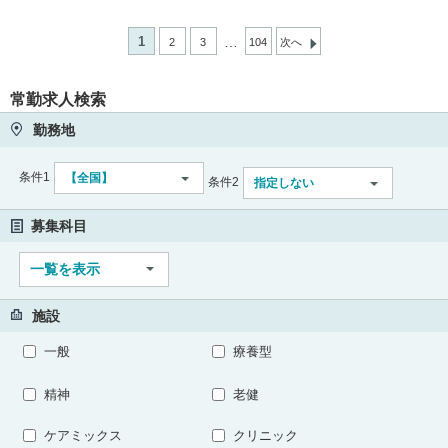
1
…
2
3
104
次へ
常勤求人検索
勤務地
条件1
【全国】
条件2
指定しない
募集科目
一覧を表示
施設
一般
療養型
精神
老健
ケアミックス
クリニック