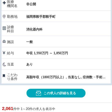
医療
非公開
機関名
勤務地
福岡県鞍手郡鞍手町
診療
消化器内科
科目
施設
一般
給与
年収 1,550万円 ～ 1,850万円
当直
あり
こだわ
高額年収（1800万円以上）, 当直なし, 症例数・手術件数が多い, 医療機器・設備充実, 女性医師におすすめ
り条件
この求人の詳細を見る
2,061
件中 1～20件の求人を表示中