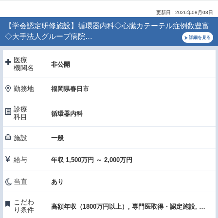
更新日 : 2026年08月08日
【学会認定研修施設】循環器内科◇心臓カテーテル症例数豊富
◇大手法人グループ病院…
詳細を見る
医療
非公開
機関名
勤務地
福岡県春日市
診療
循環器内科
科目
施設
一般
給与
年収 1,500万円 ～ 2,000万円
当直
あり
こだわ
高額年収（1800万円以上）, 専門医取得・認定施設, 症例数・手術件数が多い, 医療機器・設備充実, 先進的医療・高度な医療・特殊医療, 女性医師におすすめ, 託児所あり
り条件