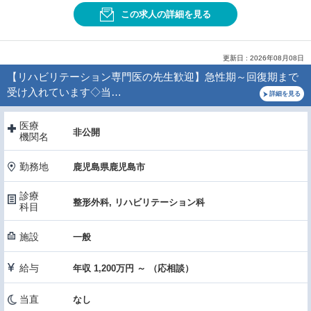
この求人の詳細を見る
更新日 : 2026年08月08日
【リハビリテーション専門医の先生歓迎】急性期～回復期まで
受け入れています◇当…
詳細を見る
医療
非公開
機関名
勤務地
鹿児島県鹿児島市
診療
整形外科, リハビリテーション科
科目
施設
一般
給与
年収 1,200万円 ～ （応相談）
当直
なし