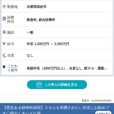
勤務地
兵庫県高砂市
診療
救急科, 総合診療科
科目
施設
一般
給与
年収 1,200万円 ～ 2,000万円
当直
なし
こだわ
高額年収（1800万円以上）, 当直なし, 駅チカ・通勤便利, 医療機器・設備充実, 女性医師におすすめ, 託児所あり
り条件
この求人の詳細を見る
更新日 : 2026年08月08日
【歴史ある精神科病院】スキルを研鑽されたい先生にお勧めで
す◇明るくキレイな病…
詳細を見る