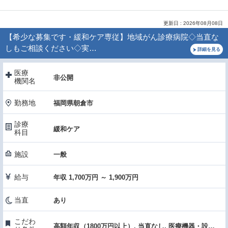
更新日 : 2026年08月08日
【希少な募集です・緩和ケア専従】地域がん診療病院◇当直な
しもご相談ください◇実…
詳細を見る
医療
非公開
機関名
勤務地
福岡県朝倉市
診療
緩和ケア
科目
施設
一般
給与
年収 1,700万円 ～ 1,900万円
当直
あり
こだわ
高額年収（1800万円以上）, 当直なし, 医療機器・設備充実, 託児所あり