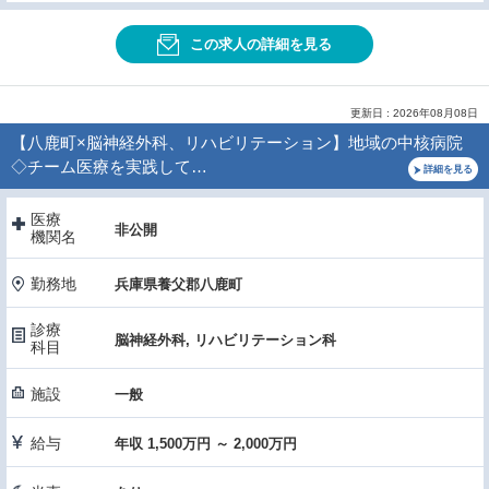
この求人の詳細を見る
更新日 : 2026年08月08日
【八鹿町×脳神経外科、リハビリテーション】地域の中核病院
◇チーム医療を実践して…
詳細を見る
医療
非公開
機関名
勤務地
兵庫県養父郡八鹿町
診療
脳神経外科, リハビリテーション科
科目
施設
一般
給与
年収 1,500万円 ～ 2,000万円