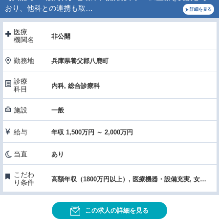
おり、他科との連携も取…
詳細を見る
医療
非公開
機関名
勤務地
兵庫県養父郡八鹿町
診療
内科, 総合診療科
科目
施設
一般
給与
年収 1,500万円 ～ 2,000万円
当直
あり
こだわ
高額年収（1800万円以上）, 医療機器・設備充実, 女性医師におすすめ, 60歳以上OK
り条件
この求人の詳細を見る