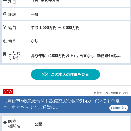
科目
施設
一般
給与
年収 1,500万円 ～ 2,000万円
当直
なし
こだわ
高額年収（1800万円以上）, 当直なし, 勤務週4日以下, 駅チカ・通勤便利, 医療機器・設備充実, 女性医師におすすめ, 託児所あり
り条件
この求人の詳細を見る
NEW
更新日 : 2026年08月08日
【高砂市×救急救命科】設備充実◇救急対応メインです◇電
車、車どちらでもご通勤に…
詳細を見る
医療
非公開
機関名