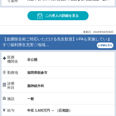
り条件
この求人の詳細を見る
更新日 : 2026年08月08日
【血腫除去術ご対応いただける先生歓迎】t-PAも実施していま
す◇福利厚生充実◇地域…
詳細を見る
医療
非公開
機関名
勤務地
福岡県朝倉市
診療
脳神経外科
科目
施設
一般
給与
年収 1,600万円 ～ （応相談）