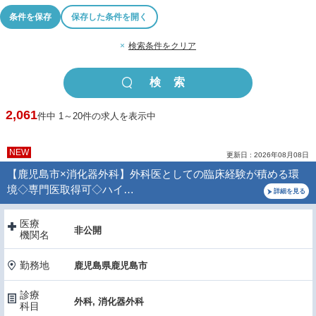
条件を保存
保存した条件を開く
×
検索条件をクリア
2,061
件中 1～20件の求人を表示中
NEW
更新日 : 2026年08月08日
【鹿児島市×消化器外科】外科医としての臨床経験が積める環
境◇専門医取得可◇ハイ…
詳細を見る
医療
非公開
機関名
勤務地
鹿児島県鹿児島市
診療
外科, 消化器外科
科目