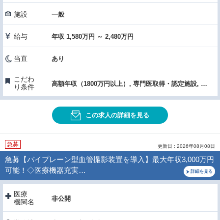
施設
一般
給与
年収 1,580万円 ～ 2,480万円
当直
あり
こだわ
高額年収（1800万円以上）, 専門医取得・認定施設, 症例数・手術件数が多い, 医療機器・設備充実, 女性医師におすすめ, 託児所あり
り条件
この求人の詳細を見る
急募
更新日 : 2026年08月08日
急募【バイプレーン型血管撮影装置を導入】最大年収3,000万円
可能！◇医療機器充実…
詳細を見る
医療
非公開
機関名