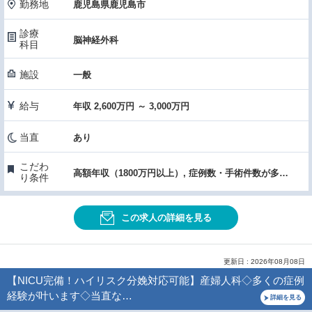
勤務地
鹿児島県鹿児島市
診療
脳神経外科
科目
施設
一般
給与
年収 2,600万円 ～ 3,000万円
当直
あり
こだわ
高額年収（1800万円以上）, 症例数・手術件数が多い, 医療機器・設備充実, 先進的医療・高度な医療・特殊医療, 女性医師におすすめ, 託児所あり
り条件
この求人の詳細を見る
更新日 : 2026年08月08日
【NICU完備！ハイリスク分娩対応可能】産婦人科◇多くの症例
経験が叶います◇当直な…
詳細を見る