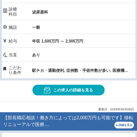
診療
泌尿器科
科目
施設
一般
給与
年収 1,600万円 ～ 2,000万円
当直
あり
こだわ
駅チカ・通勤便利, 症例数・手術件数が多い, 医療機器・設備充実, 先進的医療・高度な医療・特殊医療
り条件
この求人の詳細を見る
更新日 : 2026年08月08日
【部長職応相談！働き方によっては2,000万円も可能です】移転
リニューアルで医療…
詳細を見る