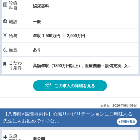
診療
泌尿器科
科目
施設
一般
給与
年収 1,500万円 ～ 2,000万円
当直
あり
こだわ
高額年収（1800万円以上）, 医療機器・設備充実, 女性医師におすすめ
り条件
この求人の詳細を見る
更新日 : 2026年08月08日
【八鹿町×循環器内科】心臓リハビリテーションにご興味ある
先生にもお勧めです◇公…
詳細を見る
医療
非公開