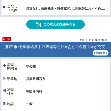
こだわ
当直なし, 医療機器・設備充実, 女性医師におすすめ, 託児所あり
り条件
この求人の詳細を見る
NEW
更新日 : 2026年08月08日
【明石市×呼吸器内科】呼吸器専門外来あり◇各種手当が充実
詳細を見る
医療
非公開
機関名
勤務地
兵庫県明石市
診療
呼吸器内科
科目
施設
一般