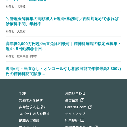
勤務地：北海道
＼管理医師募集の高額求人✨週4日勤務可／内科対応ができれば
診療科不問、年齢不…
勤務地：大阪府
高年俸2,000万円超×当直免除相談可｜精神科病院の指定医募集・
週4～5日勤務@廿日…
勤務地：広島県廿日市市
週4日可・当直なし・オンコールなし相談可能で年収最高2,300万
円の精神科訪問診療…
勤務地：福岡県
TOP
お問い合わせ
常勤求人を探す
運営企業
非常勤求人を探す
CareNet.com
スポット求人を探す
サイトマップ
転職のご相談
利用規約