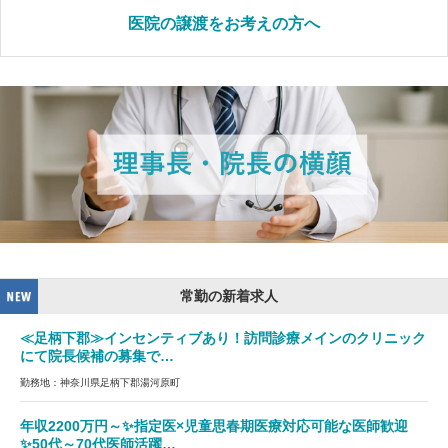
医院の譲渡をお考えの方へ
常勤の新着求人
≪足柄下郡≫インセンティブあり！訪問診療メインのクリニック
にて院長候補の募集で…
勤務地：神奈川県足柄下郡湯河原町
年収2200万円～✨指定医×児童思春期医療対応可能な医師歓迎
✨50代～70代医師活躍…