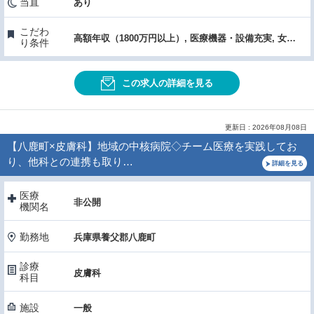
当直
あり
こだわ
高額年収（1800万円以上）, 医療機器・設備充実, 女性医師におすすめ, 60歳以上OK
り条件
この求人の詳細を見る
更新日 : 2026年08月08日
【八鹿町×皮膚科】地域の中核病院◇チーム医療を実践してお
り、他科との連携も取り…
詳細を見る
医療
非公開
機関名
勤務地
兵庫県養父郡八鹿町
診療
皮膚科
科目
施設
一般