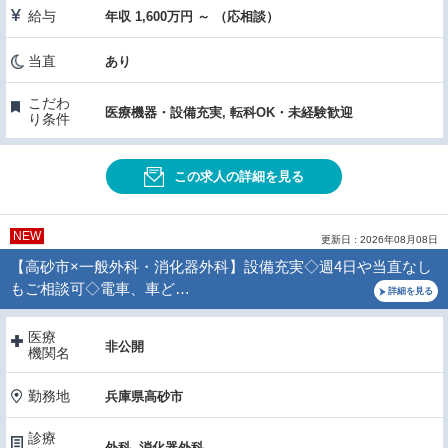
給与
年収 1,600万円 ～ （応相談）
当直
あり
こだわ
医療機器・設備充実, 転科OK・未経験歓迎
り条件
この求人の詳細を見る
NEW
更新日 : 2026年08月08日
【高砂市×一般外科・消化器外科】設備充実◇週4日や当直なし
もご相談可◇電車、車ど…
詳細を見る
医療
非公開
機関名
勤務地
兵庫県高砂市
診療
外科, 消化器外科