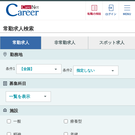
転職の相談
ログイン
MENU
常勤求人検索
常勤求人
非常勤求人
スポット求人
勤務地
条件1
【全国】
条件2
指定しない
募集科目
一覧を表示
施設
一般
療養型
精神
老健