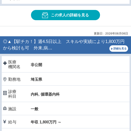
この求人の詳細を見る
更新日 : 2026年08月08日
◎▲【駅チカ！】週4.5日以上 スキルや実績により1,800万円
から検討も可 外来,病…
詳細を見る
医療
非公開
機関名
勤務地
埼玉県
診療
内科, 循環器内科
科目
施設
一般
給与
年収 1,800万円 ～