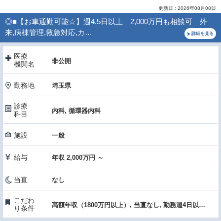
更新日 : 2026年08月08日
◎■【お車通勤可能☆】週4.5日以上 2,000万円も相談可 外
来,病棟管理,救急対応,カ…
詳細を見る
医療
非公開
機関名
勤務地
埼玉県
診療
内科, 循環器内科
科目
施設
一般
給与
年収 2,000万円 ～
当直
なし
こだわ
高額年収（1800万円以上）, 当直なし, 勤務週4日以下, インセンティブあり, 先進的医療・高度な医療・特殊医療
り条件