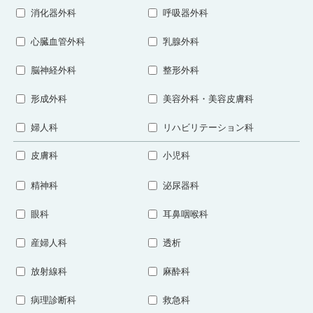
消化器外科
呼吸器外科
心臓血管外科
乳腺外科
脳神経外科
整形外科
形成外科
美容外科・美容皮膚科
婦人科
リハビリテーション科
皮膚科
小児科
精神科
泌尿器科
眼科
耳鼻咽喉科
産婦人科
透析
放射線科
麻酔科
病理診断科
救急科