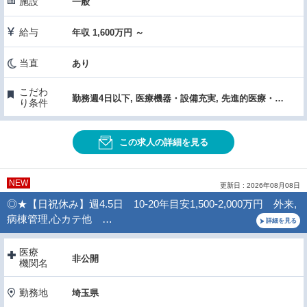
施設
一般
給与
年収 1,600万円 ～
当直
あり
こだわ
勤務週4日以下, 医療機器・設備充実, 先進的医療・高度な医療・特殊医療
り条件
この求人の詳細を見る
NEW
更新日 : 2026年08月08日
◎★【日祝休み】週4.5日 10-20年目安1,500-2,000万円 外来,
病棟管理,心カテ他 …
詳細を見る
医療
非公開
機関名
勤務地
埼玉県