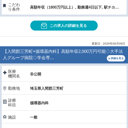
こだわ
高額年収（1800万円以上）, 勤務週4日以下, 駅チカ・通勤便利, 託児所あり
り条件
この求人の詳細を見る
更新日 : 2026年08月08日
【入間郡三芳町×循環器内科】高額年収2,000万円可能◇大手法
人グループ病院◇学会専…
詳細を見る
医療
非公開
機関名
勤務地
埼玉県入間郡三芳町
診療
循環器内科
科目
施設
一般