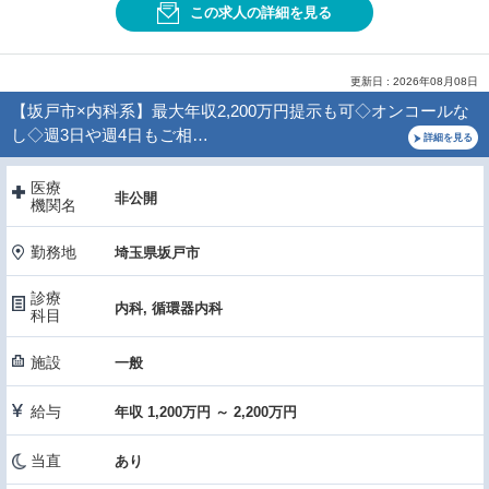
この求人の詳細を見る
更新日 : 2026年08月08日
【坂戸市×内科系】最大年収2,200万円提示も可◇オンコールな
し◇週3日や週4日もご相…
詳細を見る
医療
非公開
機関名
勤務地
埼玉県坂戸市
診療
内科, 循環器内科
科目
施設
一般
給与
年収 1,200万円 ～ 2,200万円
当直
あり