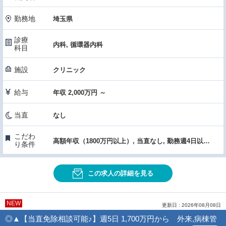
勤務地
埼玉県
診療
内科, 循環器内科
科目
施設
クリニック
給与
年収 2,000万円 ～
当直
なし
こだわ
高額年収（1800万円以上）, 当直なし, 勤務週4日以下, 救急対応なし, クリニック, 研究支援（学会費補助）
り条件
この求人の詳細を見る
NEW
更新日 : 2026年08月08日
◎▲【当直免除相談可能♪】週5日 1,700万円から 外来,病棟管