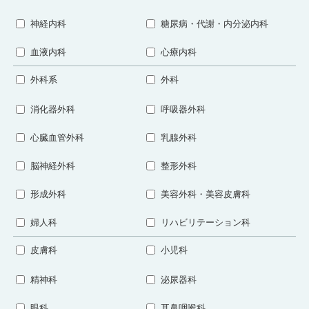
神経内科
糖尿病・代謝・内分泌内科
血液内科
心療内科
外科系
外科
消化器外科
呼吸器外科
心臓血管外科
乳腺外科
脳神経外科
整形外科
形成外科
美容外科・美容皮膚科
婦人科
リハビリテーション科
皮膚科
小児科
精神科
泌尿器科
眼科
耳鼻咽喉科