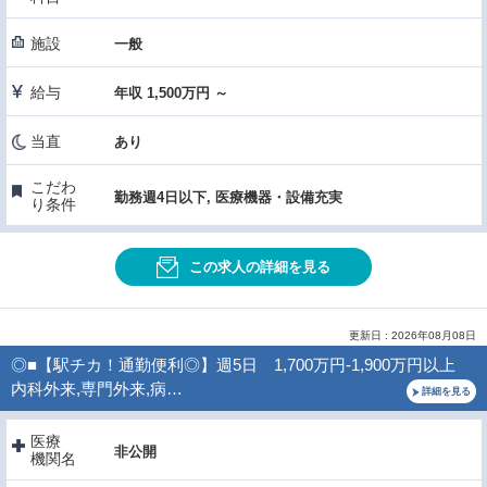
施設
一般
給与
年収 1,500万円 ～
当直
あり
こだわ
勤務週4日以下, 医療機器・設備充実
り条件
この求人の詳細を見る
更新日 : 2026年08月08日
◎■【駅チカ！通勤便利◎】週5日 1,700万円-1,900万円以上
内科外来,専門外来,病…
詳細を見る
医療
非公開
機関名