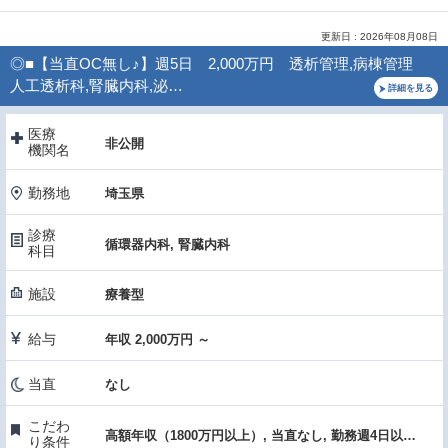
更新日 : 2026年08月08日
◎■【当直OC無し♪】週5日 2,000万円 透析管理,病棟管理
人工透析科,腎臓内科,泌…
詳細を見る
医療
非公開
機関名
勤務地
埼玉県
診療
循環器内科, 腎臓内科
科目
施設
療養型
給与
年収 2,000万円 ～
当直
なし
こだわ
高額年収（1800万円以上）, 当直なし, 勤務週4日以下, 医療機器・設備充実
り条件