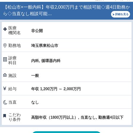
【松山市×一般内科】年収2,000万円まで相談可能◇週4日勤務か
ら◇当直なし相談可能…
詳細を見る
医療
非公開
機関名
勤務地
埼玉県東松山市
診療
内科, 循環器内科
科目
施設
一般
給与
年収 1,200万円 ～ 2,000万円
当直
なし
こだわ
高額年収（1800万円以上）, 当直なし, 勤務週4日以下
り条件