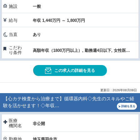
施設
一般
給与
年収 1,440万円 ～ 1,800万円
当直
あり
こだわ
高額年収（1800万円以上）, 勤務週4日以下, 女性医師におすすめ, 託児所あり
り条件
この求人の詳細を見る
更新日 : 2026年08月08日
【心カテ検査から治療まで】循環器内科◇先生のスキルやご経
験を活かせます！◇年収…
詳細を見る
医療
非公開
機関名
勤務地
埼玉県羽生市