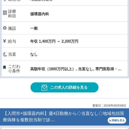
診療
循環器内科
科目
施設
一般
給与
年収 1,400万円 ～ 2,200万円
当直
なし
こだわ
高額年収（1800万円以上）, 当直なし, 専門医取得・認定施設, 症例数・手術件数が多い, 医療機器・設備充実, 女性医師におすすめ, 託児所あり
り条件
この求人の詳細を見る
更新日 : 2026年08月08日
【入間市×循環器内科】週4日勤務から◇当直なし◇地域包括医
療病棟を複数担当制で診…
詳細を見る