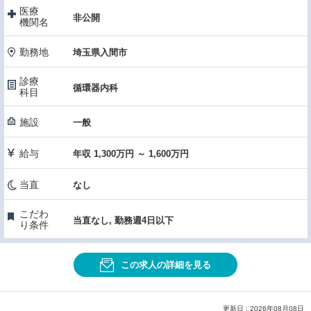
医療
非公開
機関名
勤務地
埼玉県入間市
診療
循環器内科
科目
施設
一般
給与
年収 1,300万円 ～ 1,600万円
当直
なし
こだわ
当直なし, 勤務週4日以下
り条件
この求人の詳細を見る
更新日 : 2026年08月08日