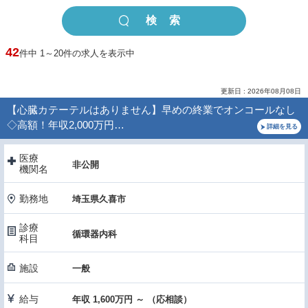
42
件中 1～20件の求人を表示中
更新日 : 2026年08月08日
【心臓カテーテルはありません】早めの終業でオンコールなし
◇高額！年収2,000万円…
詳細を見る
医療
非公開
機関名
勤務地
埼玉県久喜市
診療
循環器内科
科目
施設
一般
給与
年収 1,600万円 ～ （応相談）