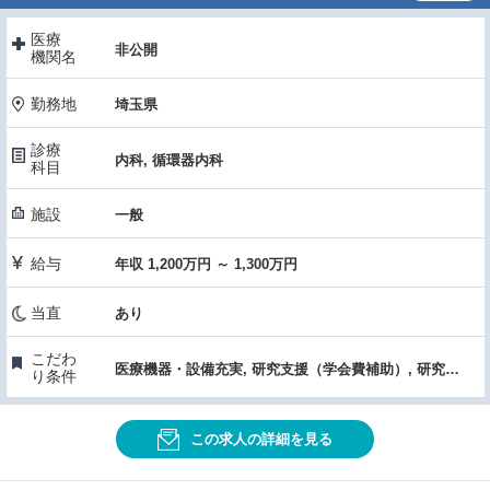
医療
非公開
機関名
勤務地
埼玉県
診療
内科, 循環器内科
科目
施設
一般
給与
年収 1,200万円 ～ 1,300万円
当直
あり
こだわ
医療機器・設備充実, 研究支援（学会費補助）, 研究日有り
り条件
この求人の詳細を見る