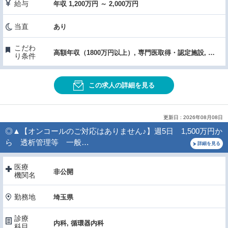
給与
年収 1,200万円 ～ 2,000万円
当直
あり
こだわ
高額年収（1800万円以上）, 専門医取得・認定施設, 症例数・手術件数が多い, 医療機器・設備充実
り条件
この求人の詳細を見る
更新日 : 2026年08月08日
◎▲【オンコールのご対応はありません♪】週5日 1,500万円か
ら 透析管理等 一般…
詳細を見る
医療
非公開
機関名
勤務地
埼玉県
診療
内科, 循環器内科
科目