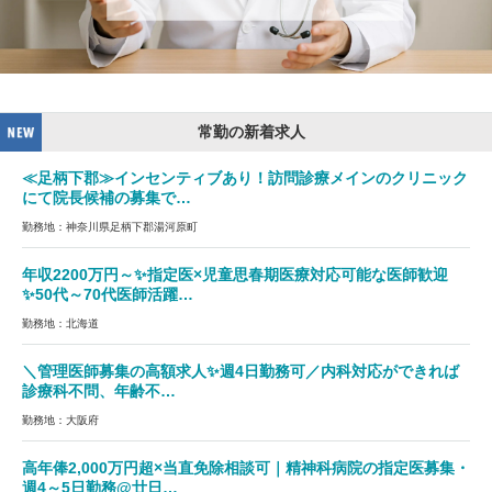
常勤の新着求人
≪足柄下郡≫インセンティブあり！訪問診療メインのクリニック
にて院長候補の募集で…
勤務地：神奈川県足柄下郡湯河原町
年収2200万円～✨指定医×児童思春期医療対応可能な医師歓迎
✨50代～70代医師活躍…
勤務地：北海道
＼管理医師募集の高額求人✨週4日勤務可／内科対応ができれば
診療科不問、年齢不…
勤務地：大阪府
高年俸2,000万円超×当直免除相談可｜精神科病院の指定医募集・
週4～5日勤務@廿日…