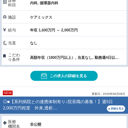
診療
内科, 循環器内科
科目
施設
ケアミックス
給与
年収 1,600万円 ～ 2,000万円
当直
なし
こだわ
高額年収（1800万円以上）, 当直なし, 勤務週4日以下, 駅チカ・通勤便利
り条件
この求人の詳細を見る
NEW
更新日 : 2026年08月08日
◎■【系列病院との連携体制有り♪院長職の募集！】週5日
2,000万円程度 外来,透析…
詳細を見る
医療
非公開
機関名