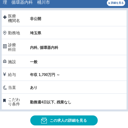
理 循環器内科 桶川市
詳細を見る
医療
非公開
機関名
勤務地
埼玉県
診療
内科, 循環器内科
科目
施設
一般
給与
年収 1,700万円 ～
当直
あり
こだわ
勤務週4日以下, 残業なし
り条件
この求人の詳細を見る