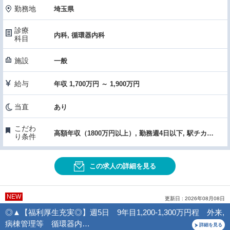
勤務地
埼玉県
診療
内科, 循環器内科
科目
施設
一般
給与
年収 1,700万円 ～ 1,900万円
当直
あり
こだわ
高額年収（1800万円以上）, 勤務週4日以下, 駅チカ・通勤便利, 託児所あり
り条件
この求人の詳細を見る
NEW
更新日 : 2026年08月08日
◎▲【福利厚生充実◎】週5日 9年目1,200-1,300万円程 外来,
病棟管理等 循環器内…
詳細を見る