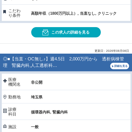
こだわ
高額年収（1800万円以上）, 当直なし, クリニック
り条件
この求人の詳細を見る
更新日 : 2026年08月08日
◎■【当直・OC無し♪】週4.5日 2,000万円から 透析病棟管
理 腎臓内科,人工透析科…
詳細を見る
医療
非公開
機関名
勤務地
埼玉県
診療
循環器内科, 腎臓内科
科目
施設
一般