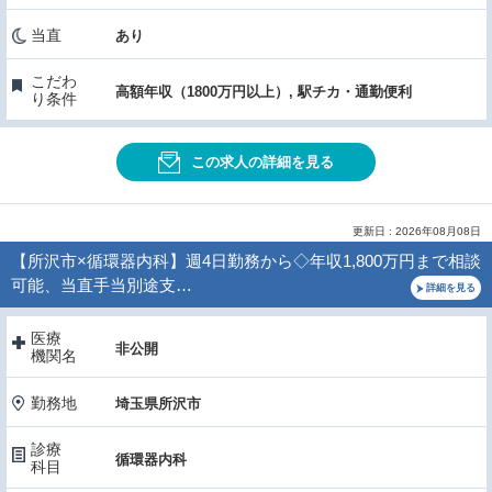
当直
あり
こだわ
高額年収（1800万円以上）, 駅チカ・通勤便利
り条件
この求人の詳細を見る
更新日 : 2026年08月08日
【所沢市×循環器内科】週4日勤務から◇年収1,800万円まで相談
可能、当直手当別途支…
詳細を見る
医療
非公開
機関名
勤務地
埼玉県所沢市
診療
循環器内科
科目