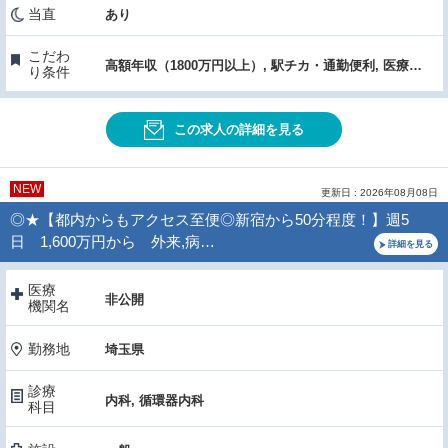
当直
あり
こだわ
高額年収（1800万円以上）, 駅チカ・通勤便利, 医療機器・設備充実, 研究支援（学会費補助）
り条件
この求人の詳細を見る
NEW
更新日 : 2026年08月08日
◎★【都内からもアクセス至便◎新宿から50分程度！】週5
日 1,600万円から 外来,病…
詳細を見る
医療
非公開
機関名
勤務地
埼玉県
診療
内科, 循環器内科
科目