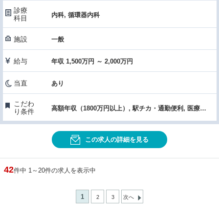
診療
内科, 循環器内科
科目
施設
一般
給与
年収 1,500万円 ～ 2,000万円
当直
あり
こだわ
高額年収（1800万円以上）, 駅チカ・通勤便利, 医療機器・設備充実, 研究日有り, 先進的医療・高度な医療・特殊医療, 託児所あり
り条件
この求人の詳細を見る
42
件中 1～20件の求人を表示中
1
2
3
次へ