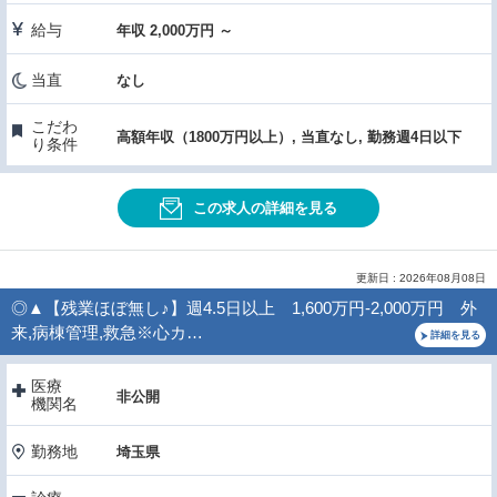
給与
年収 2,000万円 ～
当直
なし
こだわ
高額年収（1800万円以上）, 当直なし, 勤務週4日以下
り条件
この求人の詳細を見る
更新日 : 2026年08月08日
◎▲【残業ほぼ無し♪】週4.5日以上 1,600万円-2,000万円 外
来,病棟管理,救急※心カ…
詳細を見る
医療
非公開
機関名
勤務地
埼玉県