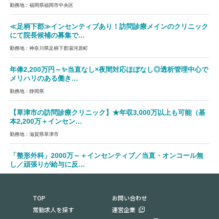
勤務地：福岡県福岡市中央区
≪足柄下郡≫インセンティブあり！訪問診療メインのクリニック
にて院長候補の募集で…
勤務地：神奈川県足柄下郡湯河原町
年俸2,200万円～✨当直なし×夜間対応ほぼなし◎透析管理中心で
メリハリのある働き…
勤務地：静岡県
【草津市の訪問診療クリニック】★年収3,000万以上も可能（基
本2,200万＋インセン…
勤務地：滋賀県草津市
「整形外科」2000万～＋インセンティブ／当直・オンコール無
し／頑張りが給与に反…
勤務地：兵庫県加古郡稲美町
TOP
お問い合わせ
常勤求人を探す
運営企業