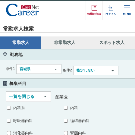
転職の相談
ログイン
MENU
常勤求人検索
常勤求人
非常勤求人
スポット求人
勤務地
条件1
宮城県
条件2
指定しない
募集科目
一覧を閉じる
産業医
内科系
内科
呼吸器内科
循環器内科
消化器内科
腎臓内科