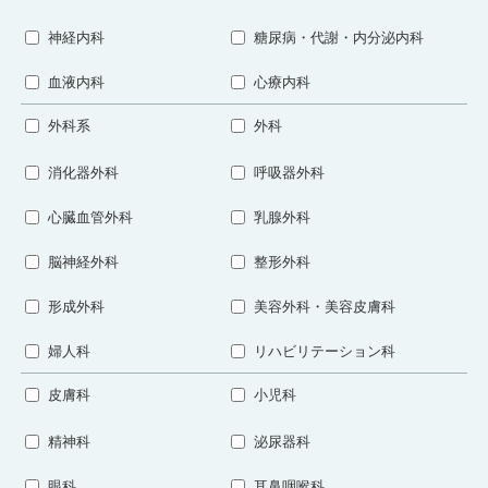
神経内科
糖尿病・代謝・内分泌内科
血液内科
心療内科
外科系
外科
消化器外科
呼吸器外科
心臓血管外科
乳腺外科
脳神経外科
整形外科
形成外科
美容外科・美容皮膚科
婦人科
リハビリテーション科
皮膚科
小児科
精神科
泌尿器科
眼科
耳鼻咽喉科