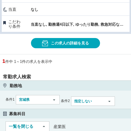
当直
なし
こだわ
当直なし, 勤務週4日以下, ゆったり勤務, 救急対応なし, クリニック, 医療機器・設備充実, 転科OK・未経験歓迎, 産業医
り条件
この求人の詳細を見る
1
件中 1～1件の求人を表示中
常勤求人検索
勤務地
条件1
宮城県
条件2
指定しない
募集科目
一覧を閉じる
産業医