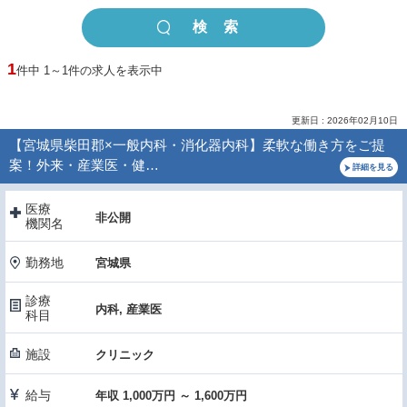
1
件中 1～1件の求人を表示中
更新日 : 2026年02月10日
【宮城県柴田郡×一般内科・消化器内科】柔軟な働き方をご提
案！外来・産業医・健…
詳細を見る
医療
非公開
機関名
勤務地
宮城県
診療
内科, 産業医
科目
施設
クリニック
給与
年収 1,000万円 ～ 1,600万円