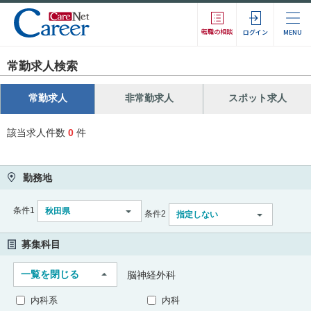
転職の相談
ログイン
MENU
常勤求人検索
常勤求人
非常勤求人
スポット求人
該当求人件数
0
件
勤務地
条件1
秋田県
条件2
指定しない
募集科目
一覧を閉じる
脳神経外科
内科系
内科