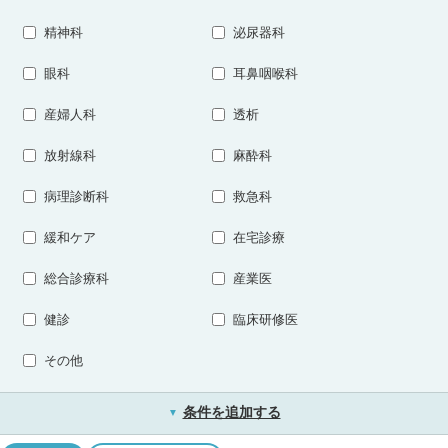
精神科
泌尿器科
眼科
耳鼻咽喉科
産婦人科
透析
放射線科
麻酔科
病理診断科
救急科
緩和ケア
在宅診療
総合診療科
産業医
健診
臨床研修医
その他
条件を追加する
▼