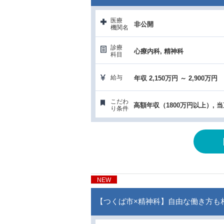
医療
非公開
機関名
診療
心療内科, 精神科
科目
給与
年収 2,150万円 ～ 2,900万円
こだわ
り条件
NEW
【つくば市×精神科】自由な働き方も