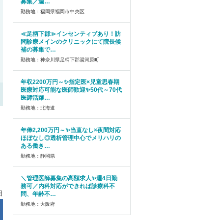
募集／週…
勤務地：福岡県福岡市中央区
≪足柄下郡≫インセンティブあり！訪
問診療メインのクリニックにて院長候
補の募集で…
勤務地：神奈川県足柄下郡湯河原町
年収2200万円～✨指定医×児童思春期
医療対応可能な医師歓迎✨50代～70代
医師活躍…
勤務地：北海道
年俸2,200万円～✨当直なし×夜間対応
ほぼなし◎透析管理中心でメリハリの
ある働き…
勤務地：静岡県
＼管理医師募集の高額求人✨週4日勤
務可／内科対応ができれば診療科不
日
問、年齢不…
勤務地：大阪府