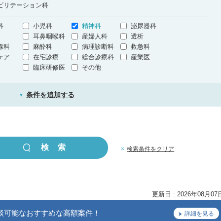
ビリテーション科
科
小児科
精神科
泌尿器科
耳鼻咽喉科
産婦人科
透析
線科
麻酔科
病理診断科
救急科
ケア
在宅診療
総合診療科
産業医
臨床研修医
その他
条件を追加する
▼
×
検索条件をクリア
更新日 : 2026年08月07
談可能なおすすめな高額案件！
詳細を見る