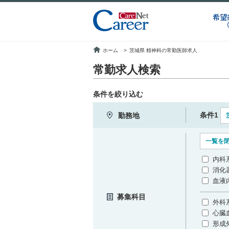
希望
ホーム
>
茨城県 精神科の常勤医師求人
常勤求人検索
条件を絞り込む
条件1
勤務地
一覧を
内科
消化
血液
募集科目
外科
心臓
形成