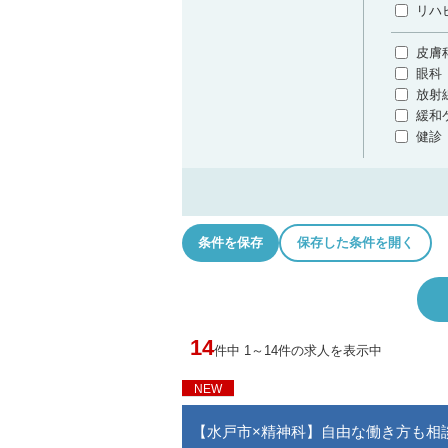
リハ
皮膚
眼科
放射
緩和
健診
条件を保存
保存した条件を開く
14
件中 1～14件の求人を表示中
NEW
【水戸市×精神科】自由な働き方も相