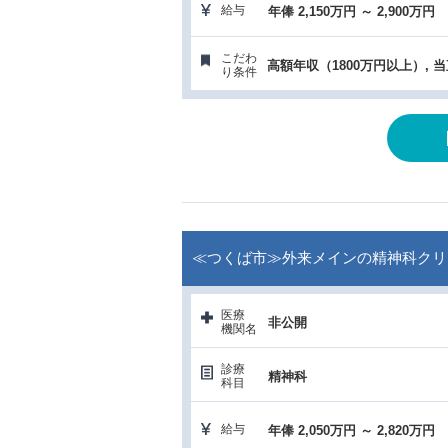
給与
年俸 2,150万円 ～ 2,900万円
こだわ
高額年収（1800万円以上）, 
り条件
≪つくば市≫外来メインの精神科クリニック
医療
非公開
機関名
診療
精神科
科目
給与
年俸 2,050万円 ～ 2,820万円