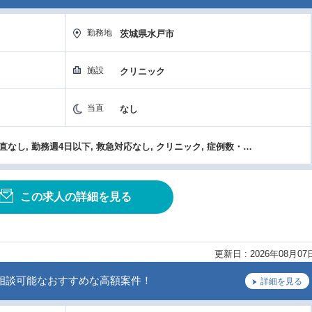
勤務地
茨城県水戸市
施設
クリニック
当直
なし
高額年収（1800万円以上）, 当直なし, 勤務週4日以下, 救急対応なし, クリニック, 症例数・手術件数が多い, 研究支援（学会費補助）, 残業なし, 新規開設・築浅
この求人の詳細を見る
更新日 : 2026年08月07
相談可能なおすすめな高額案件！
詳細を見る