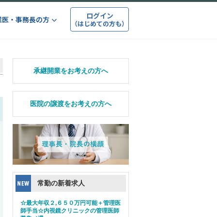
ログイン
業医・事務長の方
（はじめての方も）
承継開業をお考えの方へ
医院の譲渡をお考えの方へ
常勤の新着求人
☆最大年収２,６５０万円可能＋管理医
師手当☆内視鏡クリニックの管理医師