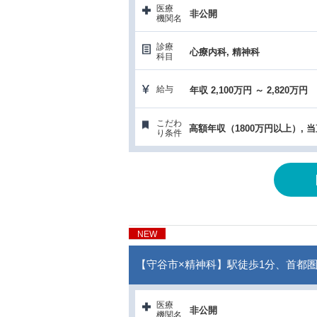
医療
非公開
機関名
診療
心療内科, 精神科
科目
給与
年収 2,100万円 ～ 2,820万円
こだわ
り条件
NEW
【守谷市×精神科】駅徒歩1分、首都
医療
非公開
機関名