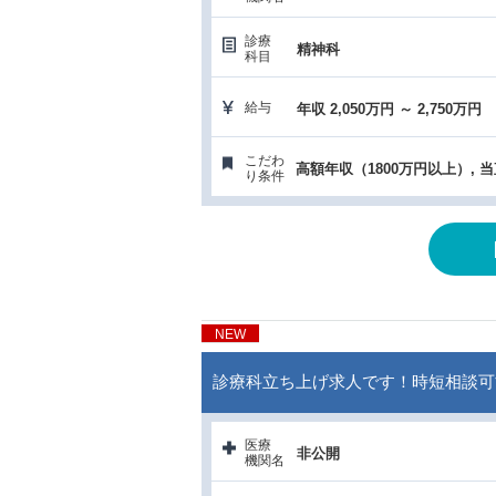
診療
精神科
科目
給与
年収 2,050万円 ～ 2,750万円
こだわ
り条件
NEW
診療科立ち上げ求人です！時短相談可
医療
非公開
機関名