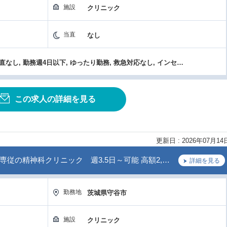
施設
クリニック
当直
なし
高額年収（1800万円以上）, 当直なし, 勤務週4日以下, ゆったり勤務, 救急対応なし, インセンティブあり, クリニック
この求人の詳細を見る
更新日 : 2026年07月14
従の精神科クリニック 週3.5日～可能 高額2,…
詳細を見る
勤務地
茨城県守谷市
施設
クリニック