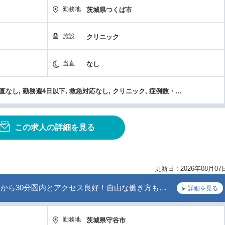
勤務地
茨城県つくば市
施設
クリニック
当直
なし
高額年収（1800万円以上）, 当直なし, 勤務週4日以下, 救急対応なし, クリニック, 症例数・手術件数が多い, 研究支援（学会費補助）, 残業なし, 新規開設・築浅
この求人の詳細を見る
更新日 : 2026年08月07
圏から30分圏内とアクセス良好！自由な働き方も…
詳細を見る
勤務地
茨城県守谷市