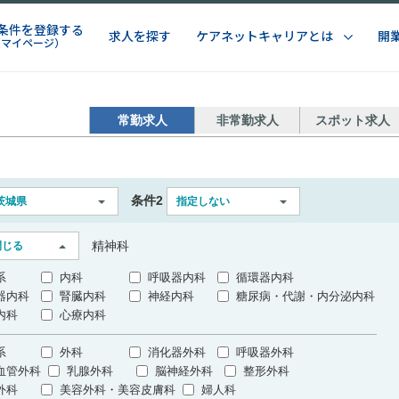
条件を登録する
求人を探す
ケアネットキャリアとは
開
（マイページ）
常勤求人
非常勤求人
スポット求人
条件2
茨城県
指定しない
精神科
閉じる
系
内科
呼吸器内科
循環器内科
器内科
腎臓内科
神経内科
糖尿病・代謝・内分泌内科
内科
心療内科
系
外科
消化器外科
呼吸器外科
血管外科
乳腺外科
脳神経外科
整形外科
外科
美容外科・美容皮膚科
婦人科