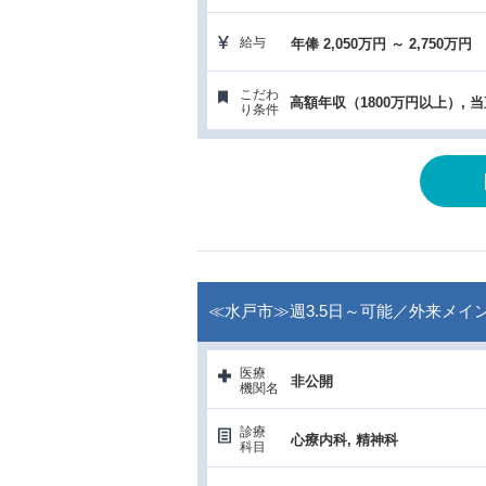
給与
年俸 2,050万円 ～ 2,750万円
こだわ
高額年収（1800万円以上）, 
り条件
≪水戸市≫週3.5日～可能／外来メインの
医療
非公開
機関名
診療
心療内科, 精神科
科目