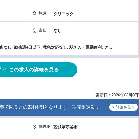
施設
クリニック
当直
なし
高額年収（1800万円以上）, 当直なし, 勤務週4日以下, 救急対応なし, 駅チカ・通勤便利, クリニック, 研究支援（学会費補助）, 残業なし, 新規開設・築浅
この求人の詳細を見る
更新日 : 2026年08月07
能で院長との2診体制となります。期間限定勤…
詳細を見る
勤務地
茨城県守谷市