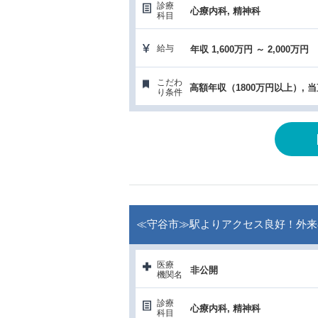
診療
心療内科, 精神科
科目
給与
年収 1,600万円 ～ 2,000万円
こだわ
り条件
≪守谷市≫駅よりアクセス良好！外来専
医療
非公開
機関名
診療
心療内科, 精神科
科目